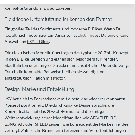
innerhalb des i:SY Kosmos eine erweiterte Ausrichtung, ohne das
kompakte Grundprinzip aufzugeben.
Elektrische Unterstützung im kompakten Format
Ein großer Teil des Sortiments sind moderne E-Bikes. Wenn Du
gezielt nach motorisierten Varianten suchst, findest Du eine eigene
Auswahl an
i:SY E-Bikes
.
Die elektrischen Modelle übertragen das typische 20-Zoll-Konzept
in den E-Bike-Bereich und eignen sich besonders für Pendler,
Stadtfahrten oder längere Strecken mit zusätzlicher Unterstützung.
Durch die kompakte Bauweise bleiben sie wendig und
alltagstauglich – auch mit Motor.
Design, Marke und Entwicklung
i:SY hat sich im Fahrradmarkt mit einem klar wiedererkennbaren
Konzept positioniert. Die durchgängige Designsprache, die
Konzentration auf das 20-Zoll-Format und die stetige
Weiterentwicklung neuer Modellfamilien wie ADVENTURE,
LONGTAIL oder SPEED zeigen, wie konsequent die Marke ihre Idee
verfolgt. Zahlreiche Branchenreferenzen und Veröffentlichungen