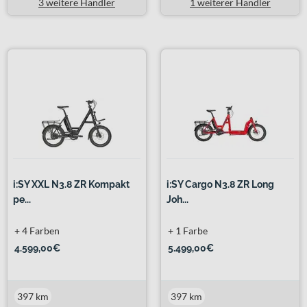
3 weitere Händler
1 weiterer Händler
i:SY XXL N3.8 ZR Kompakt
i:SY Cargo N3.8 ZR Long
pe...
Joh...
+ 4 Farben
+ 1 Farbe
4.599,00€
5.499,00€
397 km
397 km