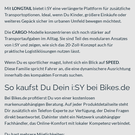
Mit
LONGTAIL
bietet i:SY eine verlängerte Plattform für zusätzliche
Transportoptionen. Ideal, wenn Du Kinder, größere Einkäufe oder
weiteres Gepäck sicher im urbanen Umfeld bewegen möchtest.
Die
CARGO
-Modelle konzentrieren sich noch stärker auf
Transportaufgaben im Alltag. Sie sind Teil des modularen Ansatzes
von i:SY und zeigen, wie sich das 20-Zoll-Konzept auch für
praktische Logistiklösungen nutzen lässt.
Wenn Du es sportlicher magst, lohnt sich ein Blick auf
SPEED
.
Diese Familie spricht Fahrer an, die eine dynamischere Ausrichtung
innerhalb des kompakten Formats suchen.
So kaufst Du Dein i:SY bei Bikes.de
Bei Bikes.de profitierst Du von einer kostenlosen
markenunabhängigen Beratung. Auf jeder Produktdetailseite steht
Dir zusätzlich ein Telefon-Experte zur Verfügung, der Deine Fragen
direkt beantwortet. Dahinter steht ein Netzwerk unabhängiger
Fachhändler, das Online-Komfort mit lokaler Kompetenz verbindet.
Du hast mehrere Möglichkeiten: