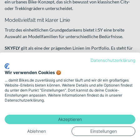
ein urbanes Bike-Konzept, das sich bewusst von klassischen City-
oder Trekkingrädern unterscheidet.
Modellvielfalt mit klarer Linie
Trotz des einheitlichen Grundgedankens bietet i:SY eine breite
Auswahl an Modellfamilien für unterschiedliche Bedürfnisse.
SKYFLY
gilt als eine der prägenden Linien im Portfolio. Es steht für
ein modernes, kompaktes Urban-Bike mit klarer Designsprache und
Datenschutzerklärung
vielseitiger Ausrichtung für den täglichen Einsatz.
Wir verwenden Cookies 🍪
Mit
KOMPAKT
richtet sich i:SY an alle, die maximale Wendigkeit
und einfache Handhabung im Stadtverkehr schätzen. Ideal, wenn
... damit Bikes.de zuverlässig und sicher läuft und wir dir ein großartiges
Website-Erlebnis bieten können. Weitere Details und alle Optionen findest
Du häufig durch enge Straßen navigierst oder Dein Bike
du unter dem Punkt "Einstellungen". Dort kannst du deine Cookie-
platzsparend abstellen möchtest.
Einstellungen anpassen. Weitere Informationen findest du in unserer
Datenschutzerklärung.
Die Modellfamilie
PINION
setzt auf ein integriertes Getriebesystem
und spricht Fahrer an, die Wert auf ein aufgeräumtes,
wartungsarmes Antriebskonzept legen – besonders interessant für
Akzeptieren
Ganzjahresfahrer.
Ablehnen
Einstellungen
Für mehr Zuladung oder besondere Anforderungen bietet
XXL