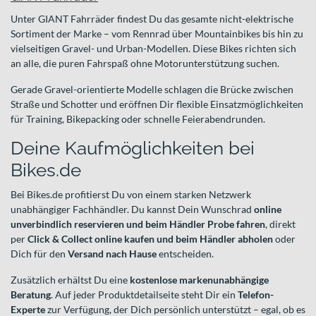
Unter GIANT Fahrräder findest Du das gesamte nicht-elektrische
Sortiment der Marke – vom Rennrad über Mountainbikes bis hin zu
vielseitigen Gravel- und Urban-Modellen. Diese Bikes richten sich
an alle, die puren Fahrspaß ohne Motorunterstützung suchen.
Gerade Gravel-orientierte Modelle schlagen die Brücke zwischen
Straße und Schotter und eröffnen Dir flexible Einsatzmöglichkeiten
für Training, Bikepacking oder schnelle Feierabendrunden.
Deine Kaufmöglichkeiten bei
Bikes.de
Bei Bikes.de profitierst Du von einem starken Netzwerk
unabhängiger Fachhändler. Du kannst Dein Wunschrad
online
unverbindlich reservieren und beim Händler Probe fahren
, direkt
per
Click & Collect online kaufen und beim Händler abholen
oder
Dich für den
Versand nach Hause
entscheiden.
Zusätzlich erhältst Du eine
kostenlose markenunabhängige
Beratung
. Auf jeder Produktdetailseite steht Dir ein
Telefon-
Experte
zur Verfügung, der Dich persönlich unterstützt – egal, ob es