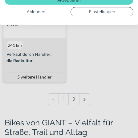
g...
Ablehnen
Einstellungen
+ 1 Farbe
3.499,00€
241 km
Verkauf durch Händler:
die Radkultur
5 weitere Händler
Previous
Next
«
1
2
»
Bikes von GIANT – Vielfalt für
Straße, Trail und Alltag