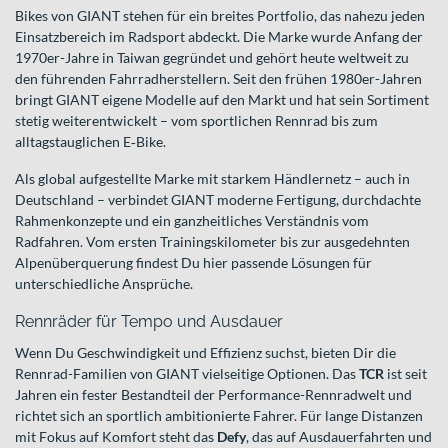
Bikes von GIANT stehen für ein breites Portfolio, das nahezu jeden
Einsatzbereich im Radsport abdeckt. Die Marke wurde Anfang der
1970er-Jahre in Taiwan gegründet und gehört heute weltweit zu
den führenden Fahrradherstellern. Seit den frühen 1980er-Jahren
bringt GIANT eigene Modelle auf den Markt und hat sein Sortiment
stetig weiterentwickelt – vom sportlichen Rennrad bis zum
alltagstauglichen E‑Bike.
Als global aufgestellte Marke mit starkem Händlernetz – auch in
Deutschland – verbindet GIANT moderne Fertigung, durchdachte
Rahmenkonzepte und ein ganzheitliches Verständnis vom
Radfahren. Vom ersten Trainingskilometer bis zur ausgedehnten
Alpenüberquerung findest Du hier passende Lösungen für
unterschiedliche Ansprüche.
Rennräder für Tempo und Ausdauer
Wenn Du Geschwindigkeit und Effizienz suchst, bieten Dir die
Rennrad-Familien von GIANT vielseitige Optionen. Das
TCR
ist seit
Jahren ein fester Bestandteil der Performance-Rennradwelt und
richtet sich an sportlich ambitionierte Fahrer. Für lange Distanzen
mit Fokus auf Komfort steht das
Defy
, das auf Ausdauerfahrten und