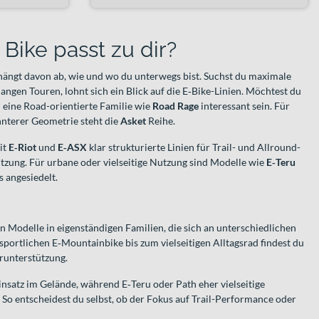
Bike passt zu dir?
ängt davon ab, wie und wo du unterwegs bist. Suchst du maximale
angen Touren, lohnt sich ein Blick auf die E‑Bike-Linien. Möchtest du
n eine Road-orientierte Familie wie
Road Rage
interessant sein. Für
nterer Geometrie steht die
Asket
Reihe.
it
E‑Riot
und
E‑ASX
klar strukturierte Linien für Trail- und Allround-
ützung. Für urbane oder vielseitige Nutzung sind Modelle wie
E‑Teru
s angesiedelt.
en Modelle in eigenständigen Familien, die sich an unterschiedlichen
sportlichen E‑Mountainbike bis zum vielseitigen Alltagsrad findest du
runterstützung.
insatz im Gelände, während E‑Teru oder Path eher vielseitige
So entscheidest du selbst, ob der Fokus auf Trail-Performance oder