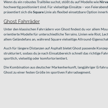
Wenn du ein robustes Trailbike suchst, stößt du auf Modelle wie
Nirv
hochwertig positioniert sind. Für vielseitige Einsätze – von Feierab
präsentiert sich die
Square
Linie als flexibel einsetzbare Option innerh
Ghost Fahrräder
Unter den klassischen Fahrrädern von Ghost findest du vor allem Mou
orientierte Modelle für unterschiedliche Terrains. Linien wie Riot, Le
allem Geländefans an, während Square vielseitige Allround-Eigenschaf
Auch für längere Distanzen auf Asphalt bietet Ghost passende Konzept
strukturiert, sodass du je nach Einsatzbereich schnell das richtige Fa
sportlich, vielseitig oder komfortorientiert.
Die Kombination aus deutscher Markenherkunft, langjähriger Erfahr
Ghost zu einer festen Größe im sportiven Fahrradsegment.