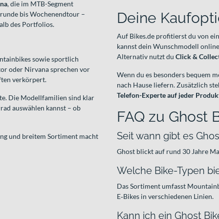
ana
, die im MTB-Segment
Deine Kaufopti
endrunde bis Wochenendtour –
alb des Portfolios.
Auf Bikes.de profitierst du von e
kannst dein Wunschmodell online 
Alternativ nutzt du
Click & Collec
ntainbikes sowie sportlich
ctor oder Nirvana sprechen vor
Wenn du es besonders bequem mö
ten verkörpert.
nach Hause liefern. Zusätzlich st
Telefon-Experte auf jeder Produkt
e. Die Modellfamilien sind klar
hrrad auswählen kannst – ob
FAQ zu Ghost B
Seit wann gibt es Ghos
ung und breitem Sortiment macht
Ghost blickt auf rund 30 Jahre M
Welche Bike-Typen bie
Das Sortiment umfasst Mountainbi
E‑Bikes in verschiedenen Linien.
Kann ich ein Ghost Bi