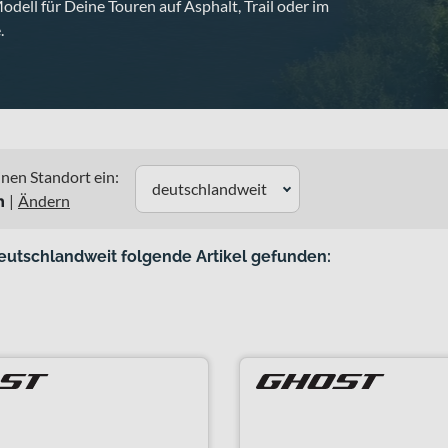
dell für Deine Touren auf Asphalt, Trail oder im
.
nen Standort ein:
deutschlandweit
n
|
Ändern
eutschlandweit folgende Artikel gefunden: