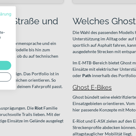
lärung
ail, Straße und
Welches Ghost 
Die Wahl des passenden Modells h
ite-
m
Unterstützung im Alltag oder auf l
ne klare Formensprache und ein
sportlich auf Asphalt fahren, kan
e Road-Modelle bis hin zum
ausgedehnte Strecken mit entspan
ab – egal, ob du auf technischen
Im E‑MTB-Bereich bietet Ghost m
Einsätze mit elektrischer Unterst
und Design. Das Portfolio ist in
oder
Path
innerhalb des Portfolio
insatzbereichen orientieren. So
n, das zu deinem Fahrprofil passt.
Ghost E-Bikes
Ghost bündelt seine elektrifiziert
Einsatzgebieten orientieren. Vom 
 Ausprägungen. Die
Riot
Familie
hier passende Konzepte mit Moto
pruchsvolle Trails lieben. Mit der
tige Einsätze im Gelände ausgelegt
E‑Riot und E‑ASX zielen auf den E
Streckenprofile abdecken können. 
alltagstauglicher Mobilität liegt.