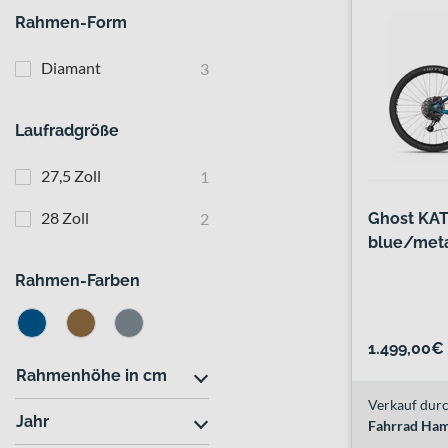
Rahmen-Form
Diamant
3
Laufradgröße
27,5 Zoll
1
28 Zoll
2
Ghost KA
blue/metal
Rahmen-Farben
1.499,00€
Rahmenhöhe in cm
Verkauf durc
Jahr
Fahrrad Ham