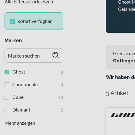
Alle Filter zurücksetzen
Ghost Mo
Gelände
sofort verfügbar
Marken
Grenze dei
Göttinge
Ghost
3
Wir haben d
Cannondale
3
3 Artikel
Cube
33
Diamant
2
Mehr anzeigen