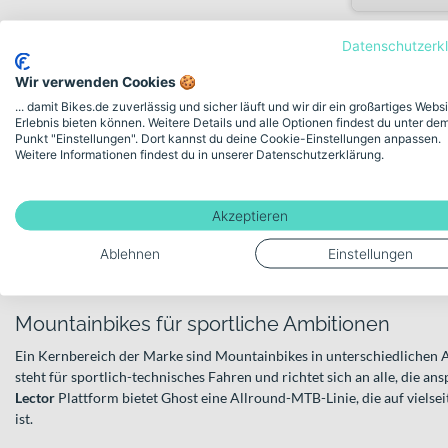
Datenschutzerk
Bikes von Ghost – Vielfalt für Tr
Wir verwenden Cookies 🍪
Alltag
... damit Bikes.de zuverlässig und sicher läuft und wir dir ein großartiges Webs
Erlebnis bieten können. Weitere Details und alle Optionen findest du unter de
Punkt "Einstellungen". Dort kannst du deine Cookie-Einstellungen anpassen.
Bikes von Ghost stehen seit rund 30 Jahren für deutsche Wurzeln, ei
Weitere Informationen findest du in unserer Datenschutzerklärung.
breites Einsatzspektrum. Vom sportlichen Mountainbike über schnell
alltagstauglichen E‑Bike deckt die Marke unterschiedlichste Fahrstile 
Trails unterwegs bist oder täglich zur Arbeit pendelst.
Akzeptieren
Ghost verfolgt einen neutralen, professionellen Ansatz in Entwicklung 
Ablehnen
Einstellungen
klar definierte Modellfamilien gegliedert, die sich an verschiedenen E
findest du dich schnell zurecht und kannst gezielt nach dem Bike suche
Mountainbikes für sportliche Ambitionen
Ein Kernbereich der Marke sind Mountainbikes in unterschiedlichen
steht für sportlich-technisches Fahren und richtet sich an alle, die ans
Lector
Plattform bietet Ghost eine Allround-MTB-Linie, die auf vielsei
ist.