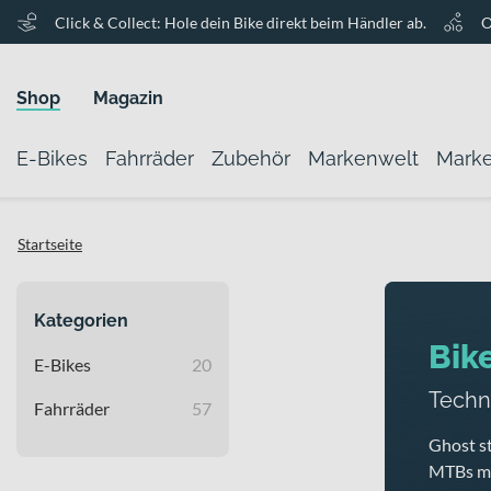
Click & Collect: Hole dein Bike direkt beim Händler ab.
O
Shop
Magazin
E-Bikes
Fahrräder
Zubehör
Markenwelt
Mark
Startseite
Kategorien
Bik
E-Bikes
20
Techni
Fahrräder
57
Ghost s
MTBs mi