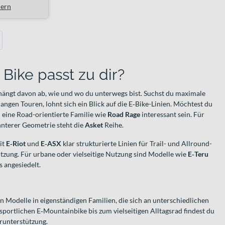
lern
ext
Bike passt zu dir?
ängt davon ab, wie und wo du unterwegs bist. Suchst du maximale
angen Touren, lohnt sich ein Blick auf die E‑Bike-Linien. Möchtest du
n eine Road-orientierte Familie wie
Road Rage
interessant sein. Für
nterer Geometrie steht die
Asket
Reihe.
it
E‑Riot
und
E‑ASX
klar strukturierte Linien für Trail- und Allround-
ützung. Für urbane oder vielseitige Nutzung sind Modelle wie
E‑Teru
s angesiedelt.
en Modelle in eigenständigen Familien, die sich an unterschiedlichen
sportlichen E‑Mountainbike bis zum vielseitigen Alltagsrad findest du
runterstützung.