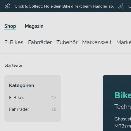
Click & Collect: Hole dein Bike direkt beim Händler ab.
O
Shop
Magazin
E-Bikes
Fahrräder
Zubehör
Markenwelt
Mark
Startseite
Kategorien
Bik
E-Bikes
47
Techni
Fahrräder
18
Ghost s
MTBs mi