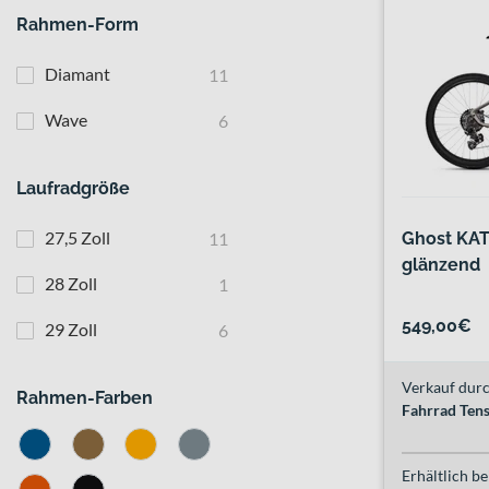
Rahmen-Form
Diamant
11
Wave
6
Laufradgröße
27,5 Zoll
11
Ghost KAT
glänzend
28 Zoll
1
549,00€
29 Zoll
6
Verkauf durc
Rahmen-Farben
Fahrrad Ten
Erhältlich be