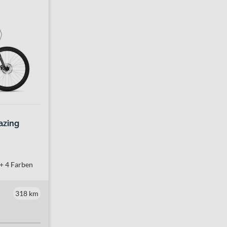
azing
+ 4 Farben
318 km