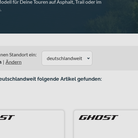
dell für Deine Touren auf Asphalt, Trail oder im
.
nen Standort ein:
deutschlandweit
n
|
Ändern
eutschlandweit folgende Artikel gefunden: