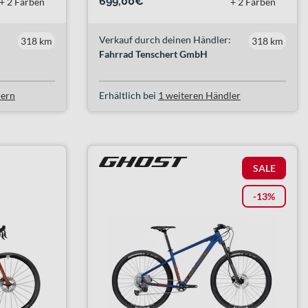
699,00€
+ 2 Farben
+ 2 Farben
Verkauf durch deinen Händler:
318 km
318 km
Fahrrad Tenschert GmbH
lern
Erhältlich bei
1 weiteren Händler
SALE
-13%