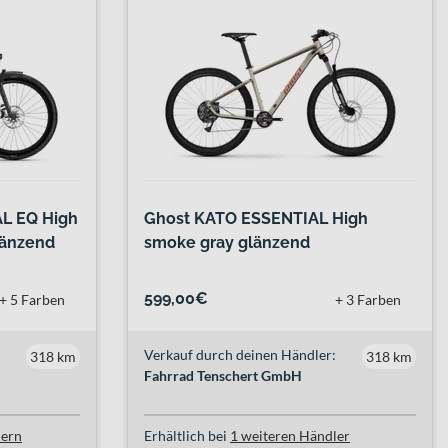
L EQ High
Ghost KATO ESSENTIAL High
länzend
smoke gray glänzend
599,00€
+ 5 Farben
+ 3 Farben
Verkauf durch deinen Händler:
318 km
318 km
Fahrrad Tenschert GmbH
lern
Erhältlich bei
1 weiteren Händler