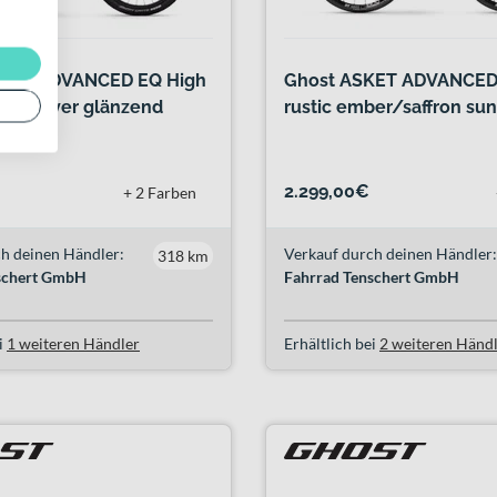
TERU ADVANCED EQ High
Ghost ASKET ADVANCED
ck/beaver glänzend
rustic ember/saffron sun
2.299,00€
+ 2 Farben
h deinen Händler:
Verkauf durch deinen Händler:
318 km
schert GmbH
Fahrrad Tenschert GmbH
i
1 weiteren Händler
Erhältlich bei
2 weiteren Händ