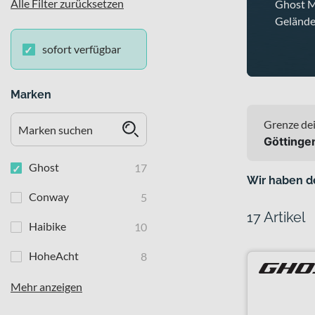
Alle Filter zurücksetzen
Ghost Mo
Gelände
sofort verfügbar
Marken
Grenze dei
Göttinge
Ghost
17
Wir haben d
Conway
5
17 Artikel
Haibike
10
HoheAcht
8
Mehr anzeigen