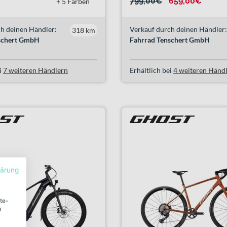
799,00€
¹
659,00€
+ 5 Farben
h deinen Händler:
Verkauf durch deinen Händler:
318 km
schert GmbH
Fahrrad Tenschert GmbH
i
7 weiteren Händlern
Erhältlich bei
4 weiteren Händ
lärung
ite-
m