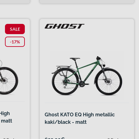
SALE
-17%
High
Ghost KATO EQ High metallic
 matt
kaki/black - matt