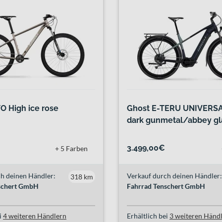
O High ice rose
Ghost E-TERU UNIVERSA
dark gunmetal/abbey g
3.499,00€
+ 5 Farben
h deinen Händler:
Verkauf durch deinen Händler:
318 km
schert GmbH
Fahrrad Tenschert GmbH
i
4 weiteren Händlern
Erhältlich bei
3 weiteren Händ