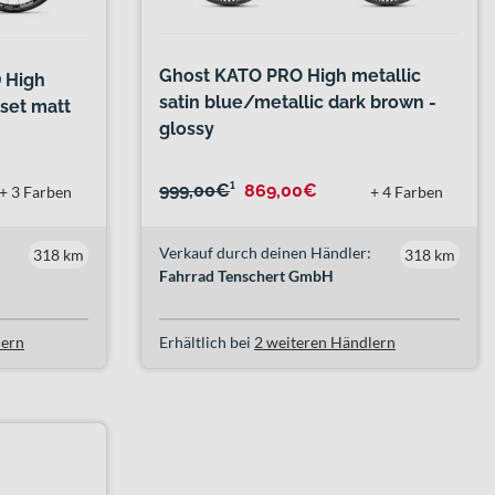
Ghost KATO PRO High metallic
 High
satin blue/metallic dark brown -
set matt
glossy
999,00€
¹
869,00€
+ 3 Farben
+ 4 Farben
Verkauf durch deinen Händler:
318 km
318 km
Fahrrad Tenschert GmbH
lern
Erhältlich bei
2 weiteren Händlern