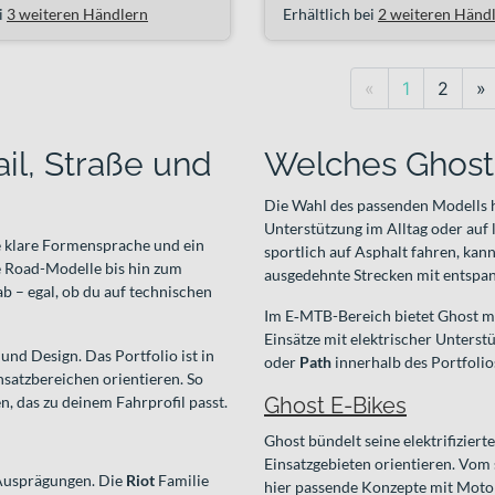
i
3 weiteren Händlern
Erhältlich bei
2 weiteren Händ
Previous
N
«
1
2
»
ail, Straße und
Welches Ghost 
Die Wahl des passenden Modells h
Unterstützung im Alltag oder auf l
ne klare Formensprache und ein
sportlich auf Asphalt fahren, kan
e Road-Modelle bis hin zum
ausgedehnte Strecken mit entspan
ab – egal, ob du auf technischen
Im E‑MTB-Bereich bietet Ghost m
Einsätze mit elektrischer Unterst
und Design. Das Portfolio ist in
oder
Path
innerhalb des Portfolio
insatzbereichen orientieren. So
n, das zu deinem Fahrprofil passt.
Ghost E-Bikes
Ghost bündelt seine elektrifiziert
Einsatzgebieten orientieren. Vom 
 Ausprägungen. Die
Riot
Familie
hier passende Konzepte mit Moto