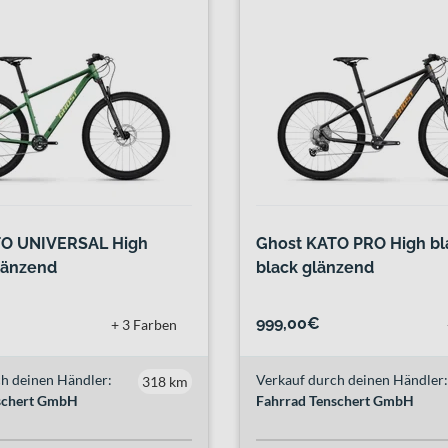
TO UNIVERSAL High
Ghost KATO PRO High bl
länzend
black glänzend
999,00€
+ 3 Farben
h deinen Händler:
Verkauf durch deinen Händler:
318 km
schert GmbH
Fahrrad Tenschert GmbH