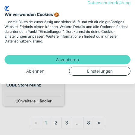
Datenschutzerklärung
Wir verwenden Cookies 🍪
CUBE Nuride Hybrid Pro
... damit Bikes.de zuverlässig und sicher läuft und wir dir ein großartiges
Website-Erlebnis bieten können. Weitere Details und alle Optionen findest
800 ...
du unter dem Punkt "Einstellungen". Dort kannst du deine Cookie-
Einstellungen anpassen. Weitere Informationen findest du in unserer
Datenschutzerklärung.
3.199,00€
¹
2.879,00€
Akzeptieren
210 km
Ablehnen
Einstellungen
Verkauf durch Händler:
CUBE Store Mainz
10 weitere Händler
Previous
Next
«
1
2
3
...
8
»