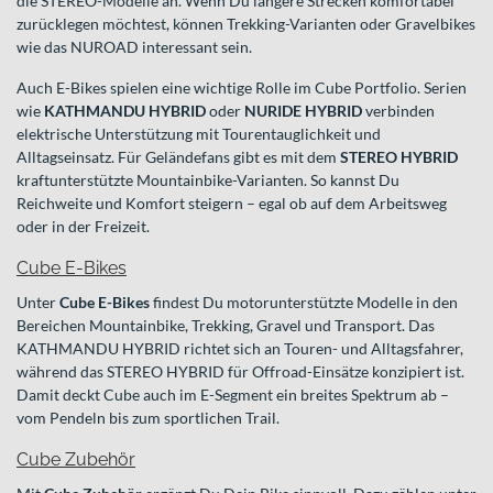
die STEREO-Modelle an. Wenn Du längere Strecken komfortabel
zurücklegen möchtest, können Trekking-Varianten oder Gravelbikes
wie das NUROAD interessant sein.
Auch E-Bikes spielen eine wichtige Rolle im Cube Portfolio. Serien
wie
KATHMANDU HYBRID
oder
NURIDE HYBRID
verbinden
elektrische Unterstützung mit Tourentauglichkeit und
Alltagseinsatz. Für Geländefans gibt es mit dem
STEREO HYBRID
kraftunterstützte Mountainbike-Varianten. So kannst Du
Reichweite und Komfort steigern – egal ob auf dem Arbeitsweg
oder in der Freizeit.
Cube E-Bikes
Unter
Cube E-Bikes
findest Du motorunterstützte Modelle in den
Bereichen Mountainbike, Trekking, Gravel und Transport. Das
KATHMANDU HYBRID richtet sich an Touren- und Alltagsfahrer,
während das STEREO HYBRID für Offroad-Einsätze konzipiert ist.
Damit deckt Cube auch im E-Segment ein breites Spektrum ab –
vom Pendeln bis zum sportlichen Trail.
Cube Zubehör