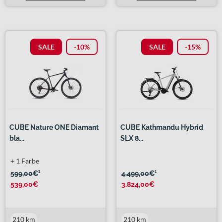
SALE
-10%
SALE
-15%
CUBE Nature ONE Diamant
CUBE Kathmandu Hybrid
bla...
SLX 8...
+ 1 Farbe
599,00€
¹
4.499,00€
¹
539,00€
3.824,00€
210 km
210 km