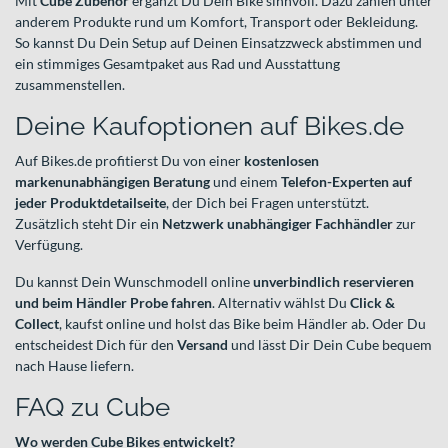
Mit
Cube Zubehör
ergänzt Du Dein Bike sinnvoll. Dazu zählen unter
anderem Produkte rund um Komfort, Transport oder Bekleidung.
So kannst Du Dein Setup auf Deinen Einsatzzweck abstimmen und
ein stimmiges Gesamtpaket aus Rad und Ausstattung
zusammenstellen.
Deine Kaufoptionen auf Bikes.de
Auf Bikes.de profitierst Du von einer
kostenlosen
markenunabhängigen Beratung
und einem
Telefon-Experten auf
jeder Produktdetailseite
, der Dich bei Fragen unterstützt.
Zusätzlich steht Dir ein
Netzwerk unabhängiger Fachhändler
zur
Verfügung.
Du kannst Dein Wunschmodell online
unverbindlich reservieren
und beim Händler Probe fahren
. Alternativ wählst Du
Click &
Collect
, kaufst online und holst das Bike beim Händler ab. Oder Du
entscheidest Dich für den
Versand
und lässt Dir Dein Cube bequem
nach Hause liefern.
FAQ zu Cube
Wo werden Cube Bikes entwickelt?