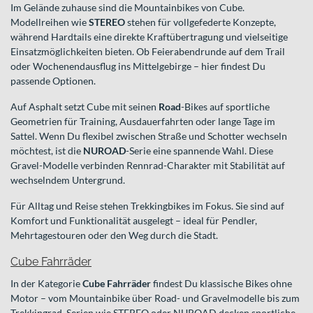
Im Gelände zuhause sind die Mountainbikes von Cube.
Modellreihen wie
STEREO
stehen für vollgefederte Konzepte,
während Hardtails eine direkte Kraftübertragung und vielseitige
Einsatzmöglichkeiten bieten. Ob Feierabendrunde auf dem Trail
oder Wochenendausflug ins Mittelgebirge – hier findest Du
passende Optionen.
Auf Asphalt setzt Cube mit seinen
Road
-Bikes auf sportliche
Geometrien für Training, Ausdauerfahrten oder lange Tage im
Sattel. Wenn Du flexibel zwischen Straße und Schotter wechseln
möchtest, ist die
NUROAD
-Serie eine spannende Wahl. Diese
Gravel-Modelle verbinden Rennrad-Charakter mit Stabilität auf
wechselndem Untergrund.
Für Alltag und Reise stehen Trekkingbikes im Fokus. Sie sind auf
Komfort und Funktionalität ausgelegt – ideal für Pendler,
Mehrtagestouren oder den Weg durch die Stadt.
Cube Fahrräder
In der Kategorie
Cube Fahrräder
findest Du klassische Bikes ohne
Motor – vom Mountainbike über Road- und Gravelmodelle bis zum
Trekkingrad. Serien wie STEREO oder NUROAD decken sportliche