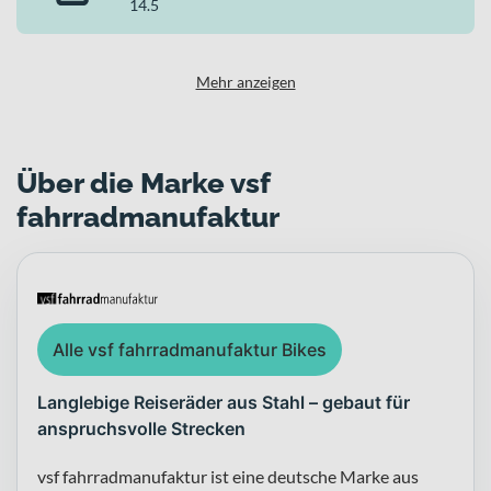
14.5
Standlicht und stabilen 28 Zoll Laufrädern macht es zu einem
vielseitigen Begleiter, der Dich sicher und komfortabel durch die
Stadt bringt.
Mehr anzeigen
Über die Marke vsf
fahrradmanufaktur
Alle vsf fahrradmanufaktur Bikes
Langlebige Reiseräder aus Stahl – gebaut für
anspruchsvolle Strecken
vsf fahrradmanufaktur ist eine deutsche Marke aus