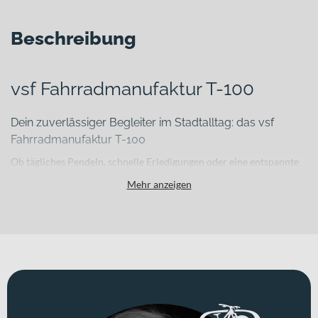
Beschreibung
vsf Fahrradmanufaktur T-100
Dein zuverlässiger Begleiter im Stadtalltag: das vsf
Fahrradmanufaktur T-100
Ob tägliches Pendeln, schnelle Erledigungen oder eine entspannte
Runde am Wochenende – im urbanen Alltag brauchst Du ein Bike,
Mehr anzeigen
das unkompliziert funktioniert und dauerhaft überzeugt. Das
vsf
Fahrradmanufaktur T-100
ist genau dafür gemacht: ein
durchdachtes Citybike mit klarer Technik, robuster Ausstattung
und einer Ausstattung, auf die Du Dich jeden Tag verlassen kannst.
Für welche Einsätze eignet sich dieses Bike?
Als klassisches Citybike richtet sich dieses Fahrrad an
Stadtbewohnerinnen und Stadtbewohner, die Wert auf zuverlässige
Alltagsmobilität legen. Für Pendelstrecken durch den Stadtverkehr,