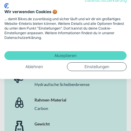
Datenschutzerklärung
Markenfarbe
Deine Vorteile
Wir verwenden Cookies 🍪
ebony matt
Robuster Rahmen aus 25 CrMo 4, 2-fach konifiziert für
... damit Bikes.de zuverlässig und sicher läuft und wir dir ein großartiges
langlebigen Alltagsbetrieb
Website-Erlebnis bieten können. Weitere Details und alle Optionen findest
8-Gang Nabenschaltung mit KMC Z1 EPT Kette für
Rahmenhöhe
du unter dem Punkt "Einstellungen". Dort kannst du deine Cookie-
Einstellungen anpassen. Weitere Informationen findest du in unserer
wartungsarme Funktion
57 cm | (28")
Datenschutzerklärung.
Hydraulische SHIMANO Altus BR-MT200 Scheibenbremsen
mit 160 mm für sichere Bremsmanöver
Schaltungstyp
Schwalbe Citizen Reifen 47 x 622 mit Reflexstreifen für Grip
Akzeptieren
und bessere Sichtbarkeit
Nabenschaltung
Busch & Müller Lichtanlage mit 35 LUX und Standlicht vorne
Ablehnen
Einstellungen
und hinten
Bremsen
Zulässiges Gesamtgewicht von 140 kg – ideal für Alltag und
Gepäck
Hydraulische Scheibenbremse
Erhältlich als Trapez- oder Diamant-Rahmen in „ebony matt“
Warum dieses Bike in der Kategorie Citybikes überzeugt
Rahmen-Material
Carbon
In der Kategorie der Citybikes punktet das T-100 mit durchdachter
Technik, langlebigen Komponenten und klarer Ausrichtung auf den
urbanen Alltag. Die Kombination aus 8-Gang Nabenschaltung,
Gewicht
hydraulischen Scheibenbremsen, zuverlässiger Beleuchtung mit