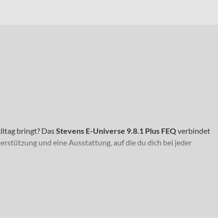
lltag bringt? Das
Stevens E-Universe 9.8.1 Plus FEQ
verbindet
nterstützung und eine Ausstattung, auf die du dich bei jeder
 auch auf Pendelstrecken und ausgedehnten Touren unterwegs
 Wegen und Schotterpassagen. Gleichzeitig sorgt die
ch bei Dunkelheit sicher unterwegs bist. Das Bike rollt mit