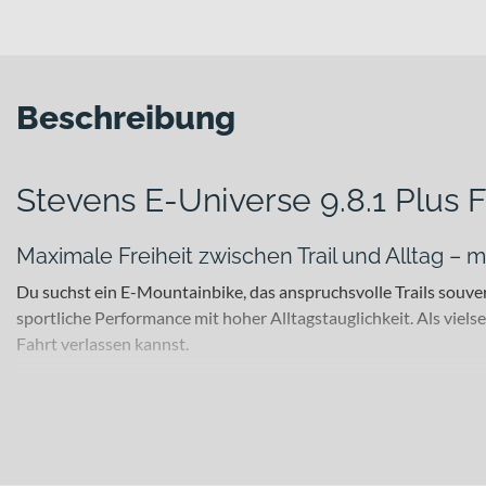
Beschreibung
Stevens E-Universe 9.8.1 Plus 
Maximale Freiheit zwischen Trail und Alltag – 
Du suchst ein E-Mountainbike, das anspruchsvolle Trails souver
sportliche Performance mit hoher Alltagstauglichkeit. Als vielse
Fahrt verlassen kannst.
Für welche Einsätze eignet sich dieses Bike?
Dieses E-Mountainbike richtet sich an sportlich orientierte F
sind. Dank 100 mm Federweg an der
SR Suntour Mobie34-Air
F
straßenzugelassene Lichtanlage mit
Supernova M99 Mini Pro