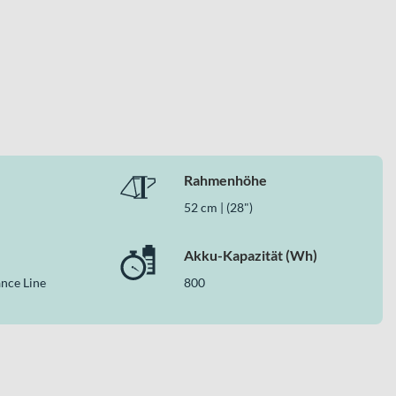
Rahmenhöhe
snaher Ausstattung. Die ausgewählte Komponentenbasis – von
52 cm | (28")
samtpaket. Damit bekommst du ein vielseitiges E-
Akku-Kapazität (Wh)
nce Line
800