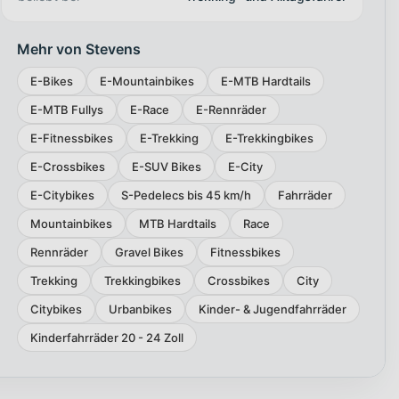
Mehr von Stevens
E-Bikes
E-Mountainbikes
E-MTB Hardtails
E-MTB Fullys
E-Race
E-Rennräder
E-Fitnessbikes
E-Trekking
E-Trekkingbikes
E-Crossbikes
E-SUV Bikes
E-City
E-Citybikes
S-Pedelecs bis 45 km/h
Fahrräder
Mountainbikes
MTB Hardtails
Race
Rennräder
Gravel Bikes
Fitnessbikes
Trekking
Trekkingbikes
Crossbikes
City
Citybikes
Urbanbikes
Kinder- & Jugendfahrräder
Kinderfahrräder 20 - 24 Zoll