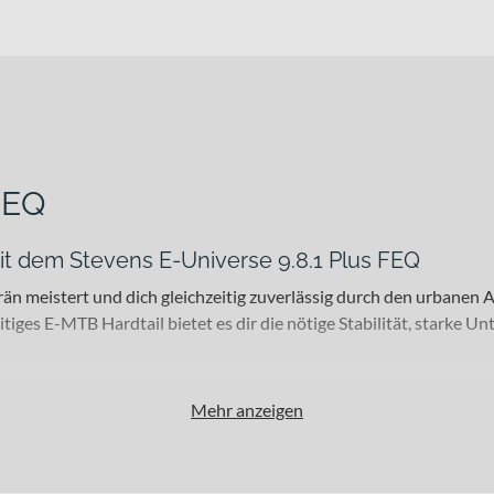
FEQ
mit dem Stevens E-Universe 9.8.1 Plus FEQ
än meistert und dich gleichzeitig zuverlässig durch den urbanen A
itiges E-MTB Hardtail bietet es dir die nötige Stabilität, starke U
Mehr anzeigen
ahrerinnen und Fahrer, die sowohl auf anspruchsvollen Trails als
edergabel profitierst du von spürbarer Entlastung auf wurzeligen
-25
vorne und
Supernova M99 TL 3 MAX
hinten dafür, dass du au