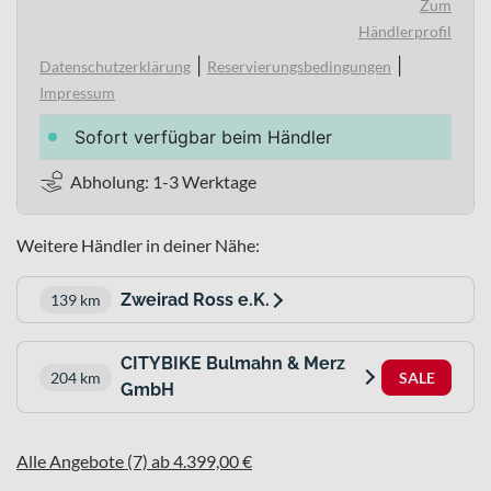
Zum
Händlerprofil
|
|
Datenschutzerklärung
Reservierungsbedingungen
Impressum
Sofort verfügbar beim Händler
Abholung: 1-3 Werktage
Weitere Händler in deiner Nähe:
Zweirad Ross e.K.
139 km
CITYBIKE Bulmahn & Merz
204 km
SALE
GmbH
Alle Angebote (7) ab 4.399,00 €