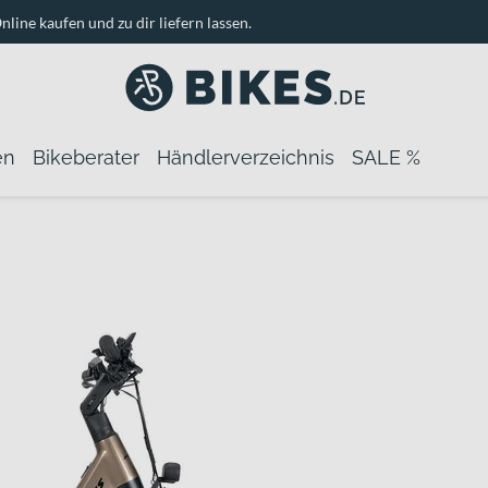
nline kaufen und zu dir liefern lassen.
en
Bikeberater
Händlerverzeichnis
SALE %