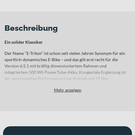
Beschreibung
Ein solider Klassiker
Der Name "E-Triton" ist schon seit vielen Jahren Synonym für ein
sportlich-dynamisches E-Bike – und das gilt erst recht für die
Version 6.5.1 mit kräftig dimensioniertem Rahmen und
integriertem 500 Wh PowerTube-Akku. Kongeniale Ergänzung ist
der geschmeidige Performance Line-Antrieb mit 75 Nm
Drehmoment. Und auch die weiteren Top-Komponenten
Mehr anzeigen
versprechen erstklassige Funktionalität über viele Jahre.
Sport-Pedelec mit Shimano Deore 10fach-LinkGlide-
Schaltung
Geschmeidiger Bosch Performance Line-Antrieb mit
integriertem 500 Wh-Akku & Kiox 300-Display
Belastungsgerecht ausgelegte Rahmenrohre aus Aluminium
6061