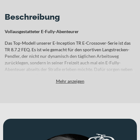
Beschreibung
Vollausgestatteter E-Fully-Abenteurer
Das Top-Modell unserer E-Inception TR E-Crossover-Serie ist das
TR 8.7.2 FEQ. Es ist wie gemacht für den sportiven Langstrecken-
Pendler, der nicht nur dynamisch den täglichen Arbeitsweg
zurücklegen, sondern in seiner Freizeit auch mal ein E-Fully-
Abenteuer abseits der Straße erleben möchte. Dafür sorgen neben
der kompletten Tourenausstattung mit leistungsstarkem Licht und
Mehr anzeigen
Schutzblechen auch der Ortlieb QuickLock 3.1-kompatible
Gepäckträger, die integrierte Hama USB-C Smartphone-Ladebuchse
und das fein abgestimmte Fox-Fahrwerk. Für ausdauernden
Vortrieb setzen wir auf Shimanos bewährte EP8/EP800 Drive Unit
mit 85 Nm Drehmoment. Für die notwendige Stabilität des
Antriebs steht Shimanos Linkglide-Technologie, deren spezielle
Kassette auf die Belastung leistungsfähiger E-Antriebe ausgelegt ist.
Umfangreich ausgestattetes E-Crossover-Fully für pendelnde
Freizeitsportler