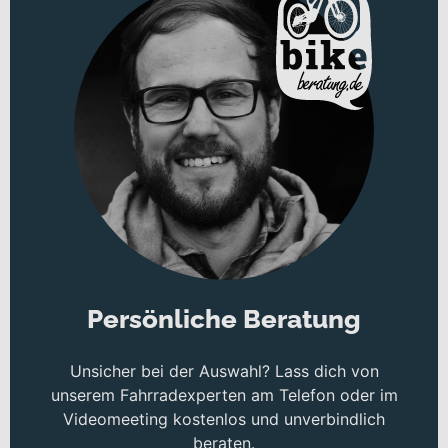
Bewährte Testsieger-Kombination aus Shimano EP8 Drive
Unit und 726 Wh-Akku
Fein abgestimmtes 120 mm-Fahrwerk von FOX
Auf Knopfdruck absenkbare Sattelstütze (Dropper Post)
Persönliche Beratung
Unsicher bei der Auswahl? Lass dich von
unserem Fahrradexperten am Telefon oder im
Videomeeting kostenlos und unverbindlich
beraten.