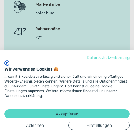
Markenfarbe
polar blue
Rahmenhöhe
22"
Schaltungstyp
Datenschutzerklärung
Kettenschaltung
Wir verwenden Cookies 🍪
... damit Bikes.de zuverlässig und sicher läuft und wir dir ein großartiges
Bremsen
Website-Erlebnis bieten können. Weitere Details und alle Optionen findest
du unter dem Punkt "Einstellungen". Dort kannst du deine Cookie-
Hydraulische Scheibenbremse
Einstellungen anpassen. Weitere Informationen findest du in unserer
Datenschutzerklärung.
Motor
Shimano EP800
Akzeptieren
Ablehnen
Einstellungen
Akku-Kapazität (Wh)