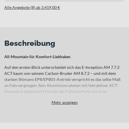
Alle Angebote (8) ab 3.419,00 €
Beschreibung
All-Mountain für Komfort-Liebhaber.
Auf den ersten Blick unterscheidet sich das E-Inception AM 7.7.2
ACT kaum von seinem Carbon-Bruder AM 8.7.2 – und mit dem
starken Shimano EP8/EP801-Antrieb verspricht es das selbe Maß
an Fahrvergnügen. Sein Aluminiumrahmen mit fahraktiver ACT-
Geometrie begeistert Freunde des Fahrkomforts mit einer
angenehm-ausgewogenen Sitzposition. Weil auch hier enorme 726
Mehr anzeigen
Wh Energiegehalt im Akku stecken, steht langen und längsten
Touren nichts mehr entgegen. Und wenn Sie künftig auch mal nach
Sonnenuntergang noch unterwegs sind, lernen Sie den
serienmäßigen Scheinwerfer garantiert schnell schätzen.