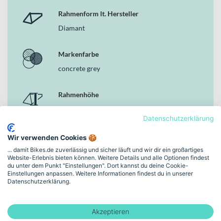
Rahmenform lt. Hersteller
Diamant
Markenfarbe
concrete grey
Rahmenhöhe
18"
Datenschutzerklärung
Schaltungstyp
Wir verwenden Cookies 🍪
Kettenschaltung
... damit Bikes.de zuverlässig und sicher läuft und wir dir ein großartiges
Website-Erlebnis bieten können. Weitere Details und alle Optionen findest
du unter dem Punkt "Einstellungen". Dort kannst du deine Cookie-
Einstellungen anpassen. Weitere Informationen findest du in unserer
Bremsen
Datenschutzerklärung.
Hydraulische Scheibenbremse
Akzeptieren
Motor