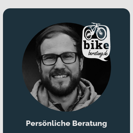
All Mountain-E-Fully mit Aluminiumrahmen und "ACT"
Active-Geometrie
Trail-taugliches 150 mm-Fahrwerk von RockShox
Shimano EP801 Drive Unit und langlebiger Shimano Deore
XT-Antrieb mit Linkglide-Technologie
USB-C Smartphone-Ladebuchse am Oberrohr & 110 Lux-
Scheinwerfer
Persönliche Beratung