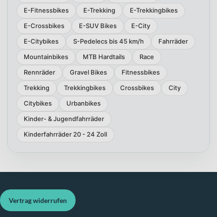
E-Fitnessbikes
E-Trekking
E-Trekkingbikes
E-Crossbikes
E-SUV Bikes
E-City
E-Citybikes
S-Pedelecs bis 45 km/h
Fahrräder
Mountainbikes
MTB Hardtails
Race
Rennräder
Gravel Bikes
Fitnessbikes
Trekking
Trekkingbikes
Crossbikes
City
Citybikes
Urbanbikes
Kinder- & Jugendfahrräder
Kinderfahrräder 20 - 24 Zoll
Vertrag widerrufen