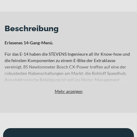
Beschreibung
Erlesenes 14-Gang-Menü.
Für das E-14 haben die STEVENS Ingenieure all ihr Know-how und
die feinsten Komponenten zu einem E-Bike der Extraklasse
vereinigt. 85 Newtonmeter Bosch CX-Power treffen auf eine der
robustesten Nabenschaltungen am Markt: die Rohloff Speedhub.
Ihre elektronische Betätigung ist voll ins Motor-Management
integriert, um schnellste, geschmeidigste Schaltvorgänge zu
Mehr anzeigen
realisieren. Gestoppt wird so viel Vortrieb durch eine hochwertige
Tektro-4-Kolben-Bremsanlage vorne und hinten. Ungetrübten
Fahrkomfort garantieren unter anderem die harmonische STEVENS
Geometrie, eine sensibel ansprechende Federgabel sowie eine
gefederte und sogar absenkbare Sattelstütze. Und richtig
wartungsarm wird es durch den innovativen Gates CDX Carbon-
Antriebsriemen, der konventionelle Kettenantriebe in Sachen