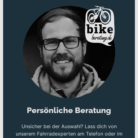
Unkompliziertheit und Langlebigkeit locker in den Schatten stellt.
High-End-Pedelec mit elektronischer 14-Gang-
Nabenschaltung, Anfahr-Automatik und Gates-Zahnriemen
Durchzugstarker Bosch G4 Performance Line CX-Antrieb
mit 250 Watt/85 Nm + integriertem 625 Wh-Akku
Standfeste Tektro 4/4 Kolben-Scheibenbremsen
100% Fahrkomfort dank 50 mm-Reifen und verstellbarer
Sattelstütze
Persönliche Beratung
Unsicher bei der Auswahl? Lass dich von
unserem Fahrradexperten am Telefon oder im