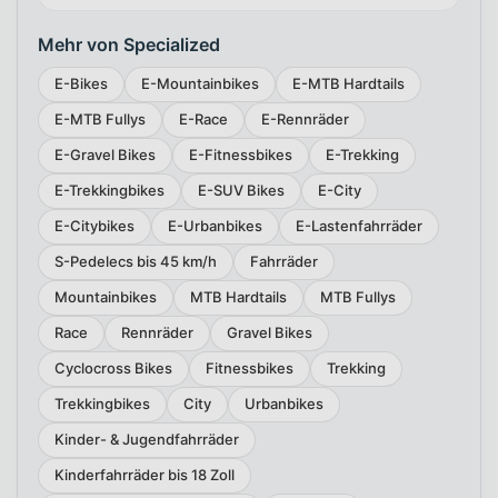
Mehr von Specialized
E-Bikes
E-Mountainbikes
E-MTB Hardtails
E-MTB Fullys
E-Race
E-Rennräder
E-Gravel Bikes
E-Fitnessbikes
E-Trekking
E-Trekkingbikes
E-SUV Bikes
E-City
E-Citybikes
E-Urbanbikes
E-Lastenfahrräder
S-Pedelecs bis 45 km/h
Fahrräder
Mountainbikes
MTB Hardtails
MTB Fullys
Race
Rennräder
Gravel Bikes
Cyclocross Bikes
Fitnessbikes
Trekking
Trekkingbikes
City
Urbanbikes
Kinder- & Jugendfahrräder
Kinderfahrräder bis 18 Zoll