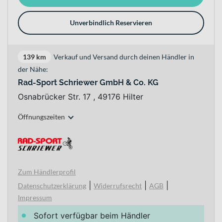
Unverbindlich Reservieren
139 km
Verkauf und Versand durch deinen Händler in
der Nähe:
Rad-Sport Schriewer GmbH & Co. KG
Osnabrücker Str. 17 , 49176 Hilter
Öffnungszeiten
Zum Händlerprofil
|
|
|
Datenschutzerklärung
Widerrufsrecht
AGB
Impressum
Sofort verfügbar beim Händler