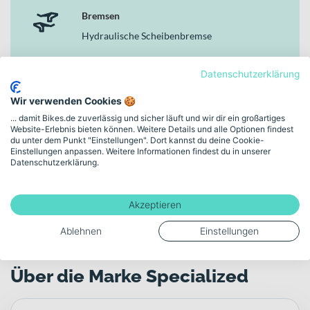
Bremsen
Hydraulische Scheibenbremse
Motor
Datenschutzerklärung
Specialized 2.2, 90Nm torque, custom tuned
Wir verwenden Cookies 🍪
motor, 250W nominal
... damit Bikes.de zuverlässig und sicher läuft und wir dir ein großartiges
Website-Erlebnis bieten können. Weitere Details und alle Optionen findest
du unter dem Punkt "Einstellungen". Dort kannst du deine Cookie-
Akku-Kapazität (Wh)
Einstellungen anpassen. Weitere Informationen findest du in unserer
Datenschutzerklärung.
710
Akzeptieren
Mehr anzeigen
Ablehnen
Einstellungen
Über die Marke Specialized