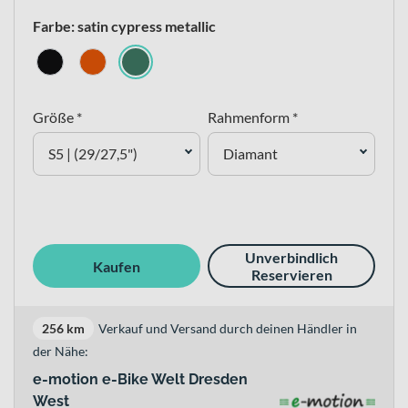
Farbe: satin cypress metallic
Größe *
Rahmenform *
S5 | (29/27,5")
Diamant
Unverbindlich
Kaufen
Reservieren
256 km
Verkauf und Versand durch deinen Händler in
der Nähe:
e-motion e-Bike Welt Dresden
West