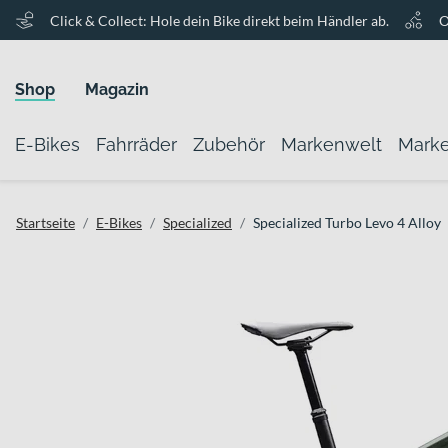
Click & Collect: Hole dein Bike direkt beim Händler ab.
O
Shop
Magazin
E-Bikes
Fahrräder
Zubehör
Markenwelt
Mark
Startseite
E-Bikes
Specialized
Specialized Turbo Levo 4 Alloy