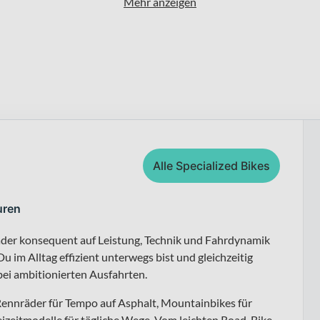
Mehr anzeigen
Alle Specialized Bikes
uren
räder konsequent auf Leistung, Technik und Fahrdynamik
u im Alltag effizient unterwegs bist und gleichzeitig
bei ambitionierten Ausfahrten.
 Rennräder für Tempo auf Asphalt, Mountainbikes für
reizeitmodelle für tägliche Wege. Vom leichten Road-Bike