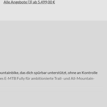
Alle Angebote (3) ab 5.499,00 €
ountainbike, das dich spürbar unterstützt, ohne an Kontrolle
tes E-MTB Fully für ambitionierte Trail- und All-Mountain-
 Die Kombination aus stabilem Aluminiumrahmen, sensibler