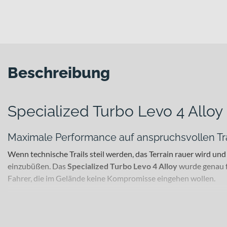
Beschreibung
Specialized Turbo Levo 4 Alloy
Maximale Performance auf anspruchsvollen Tra
Wenn technische Trails steil werden, das Terrain rauer wird un
einzubüßen. Das
Specialized Turbo Levo 4 Alloy
wurde genau fü
Fahrer, die im Gelände keine Kompromisse eingehen wollen.
Für welche Einsätze eignet sich dieses Bike?
Dieses E-Bike spielt seine Stärken bei fordernden Trailrides,