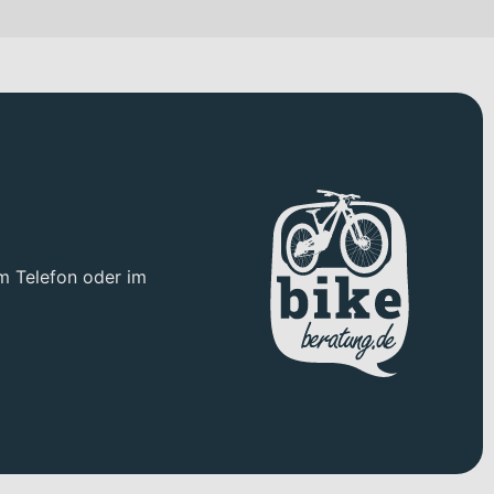
Mit einem Gewicht von 26.08 kg bleibt das Bike souverän auf
cypress metallic“ und „gloss deep orange“.
i Bomber Z1
Federgabel mit 150 mm Federweg (je nach
rd das Setup durch einen
Marzocchi Bomber Inline
Dämpfer
0 mm Centerline Rotor vorne und 200 mm Centerline Rotor
pe Flattop Chain
unterstützt dich bei präzisen Gangwechseln
m Telefon oder im
ss ready für moderne Setups mit optimalem Grip auf
ermöglicht dir maximale Bewegungsfreiheit in technischen
ege schiebt. Gespeist wird das System von einem integrierten