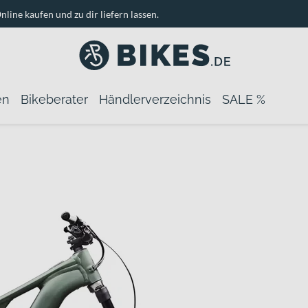
nline kaufen und zu dir liefern lassen.
en
Bikeberater
Händlerverzeichnis
SALE %