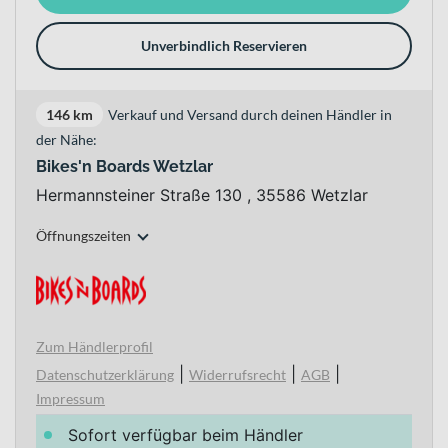
Unverbindlich Reservieren
146 km
Verkauf und Versand durch deinen Händler in
der Nähe:
Bikes'n Boards Wetzlar
Hermannsteiner Straße 130 , 35586 Wetzlar
Öffnungszeiten
Zum Händlerprofil
|
|
|
Datenschutzerklärung
Widerrufsrecht
AGB
Impressum
Sofort verfügbar beim Händler