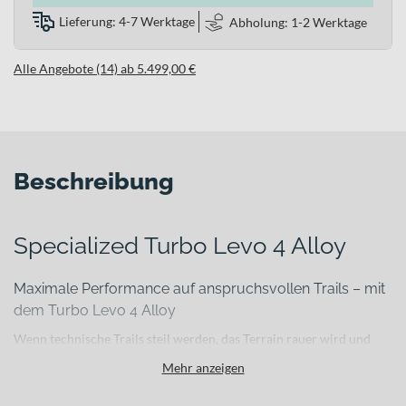
Lieferung: 4-7 Werktage
Abholung: 1-2 Werktage
Alle Angebote (14) ab 5.499,00 €
Beschreibung
Specialized Turbo Levo 4 Alloy
Maximale Performance auf anspruchsvollen Trails – mit
dem Turbo Levo 4 Alloy
Wenn technische Trails steil werden, das Terrain rauer wird und
lange Anstiege deine Kraftreserven fordern, brauchst du ein E-
Mehr anzeigen
Mountainbike, das dich spürbar unterstützt, ohne an Kontrolle
einzubüßen. Das
Specialized Turbo Levo 4 Alloy
wurde genau für