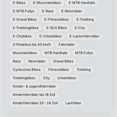
E-Bikes
E-Mountainbikes
E-MTB Hardtails
E-MTB Fullys
E-Race
E-Rennräder
E-Gravel Bikes
E-Fitnessbikes
E-Trekking
E-Trekkingbikes
E-SUV Bikes
E-City
E-Citybikes
E-Urbanbikes
E-Lastenfahrräder
S-Pedelecs bis 45 km/h
Fahrräder
Mountainbikes
MTB Hardtails
MTB Fullys
Race
Rennräder
Gravel Bikes
Cyclocross Bikes
Fitnessbikes
Trekking
Trekkingbikes
City
Urbanbikes
Kinder- & Jugendfahrräder
Kinderfahrräder bis 18 Zoll
Kinderfahrräder 20 - 24 Zoll
Laufräder