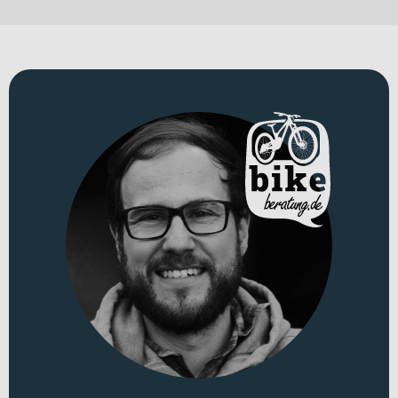
diesen Anspruch entwickelt – als leistungsstarkes, vollgefedertes E-
MTB Fully für ambitionierte Trail- und All-Mountain-Fahrer, die im
Gelände keine Kompromisse eingehen wollen.
Für welche Einsätze eignet sich dieses Bike?
Dieses E-Bike spielt seine Stärken bei fordernden Trailrides, alpinen
All-Mountain-Abenteuern und im technischen Terrain aus. Die
Kombination aus stabilem Aluminiumrahmen, sensibler Federung
und kraftvollem Antrieb sorgt dafür, dass du bergauf effizient
unterwegs bist und bergab maximale Kontrolle genießt. Mit einem
Gewicht von 26.08 kg bleibt das Bike souverän auf dem Trail und
vermittelt Fahrstabilität auch in schnellen Passagen. Erhältlich ist
es in den Farben „gloss metallic obsidian“, „satin cypress metallic“
und „gloss deep orange“.
Technisches Konzept und Systemintegration
Der Rahmen aus
Aluminium
bildet die robuste Basis für
anspruchsvolle Einsätze im Gelände. An der Front arbeitet eine
Marzocchi Bomber Z1
Federgabel mit 150 mm Federweg (je nach
Rahmengröße S2–S6 mit 160 mm) und einstellbarer Compression,
die auch bei ruppigen Abfahrten sensibel anspricht. Ergänzt wird