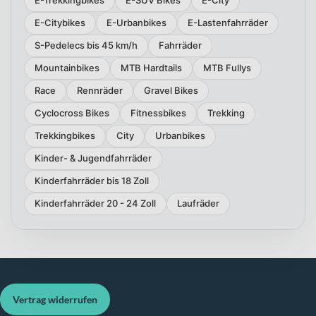
E-Trekkingbikes
E-SUV Bikes
E-City
E-Citybikes
E-Urbanbikes
E-Lastenfahrräder
S-Pedelecs bis 45 km/h
Fahrräder
Mountainbikes
MTB Hardtails
MTB Fullys
Race
Rennräder
Gravel Bikes
Cyclocross Bikes
Fitnessbikes
Trekking
Trekkingbikes
City
Urbanbikes
Kinder- & Jugendfahrräder
Kinderfahrräder bis 18 Zoll
Kinderfahrräder 20 - 24 Zoll
Laufräder
Vertrag widerrufen