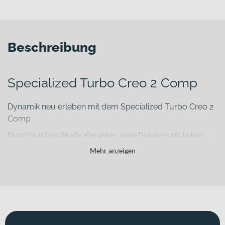
Beschreibung
Specialized Turbo Creo 2 Comp
Dynamik neu erleben mit dem Specialized Turbo Creo 2
Comp
Du willst auf der Straße alles geben, lange Distanzen mit hohem
Tempo fahren und im Training oder Wettkampf konstant performen
Mehr anzeigen
– ohne bei Anstiegen oder Gegenwind wertvolle Körner zu
verlieren? Das
Specialized Turbo Creo 2 Comp
verbindet sportliche
Rennrad-DNA mit modernem E-Antrieb und bringt Dich effizient
und kontrolliert ans Ziel. Mit einem leichten
Carbonrahmen
und
einem Gesamtgewicht von
14.55 kg
bleibt das Fahrgefühl direkt
und agil.