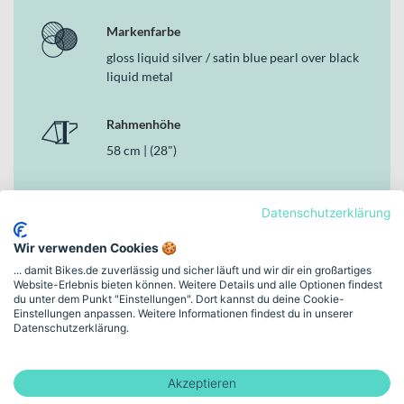
Performance
Hochwertige S-Works Tarmac SL8 Carbon Sitzstütze mit
Markenfarbe
15mm offset
gloss liquid silver / satin blue pearl over black
liquid metal
Warum dieses Bike in der Kategorie Rennräder
überzeugt
Rahmenhöhe
Als kompromisslos auf Race-Performance ausgerichtetes Bike
vereint das Specialized Spitzenqualität, durchdachte Integration
58 cm | (28")
und wettkampforientierte Ausstattung. Der leichte Carbon-
Rahmen, die präzise Kettenschaltung mit 24 Gängen sowie die
Schaltungstyp
hydraulischen Scheibenbremsen mit 160mm Rotoren machen das
Datenschutzerklärung
Kettenschaltung
Specialized Tarmac SL8 Pro
zu einer klaren Wahl für alle, die in der
Kategorie Rennräder keine Abstriche bei Geschwindigkeit,
Wir verwenden Cookies 🍪
Kontrolle und Effizienz machen wollen.
... damit Bikes.de zuverlässig und sicher läuft und wir dir ein großartiges
Bremsen
Website-Erlebnis bieten können. Weitere Details und alle Optionen findest
Hydraulische Scheibenbremse
du unter dem Punkt "Einstellungen". Dort kannst du deine Cookie-
Einstellungen anpassen. Weitere Informationen findest du in unserer
Datenschutzerklärung.
Rahmen-Material
Carbon
Akzeptieren