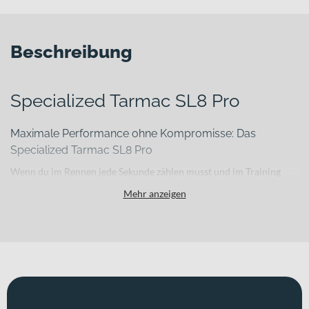
Beschreibung
Specialized Tarmac SL8 Pro
Maximale Performance ohne Kompromisse: Das
Specialized Tarmac SL8 Pro
Wenn du im Rennen jede Sekunde zählen musst und im Training
keine Energie verschwenden willst, brauchst du ein Rennrad, das
Mehr anzeigen
kompromisslos auf Performance ausgelegt ist. Das
Specialized
Tarmac SL8 Pro
richtet sich an leistungsorientierte Fahrerinnen
und Fahrer, die im Wettkampf und bei schnellen Trainingsfahrten
höchste Effizienz erwarten. Mit einem Gesamtgewicht von nur
7.44
kg
liefert es eine spürbar direkte Beschleunigung und unterstützt
dich dabei, dein Leistungsniveau vollständig auszuschöpfen.
Für welche Einsätze eignet sich dieses Bike?