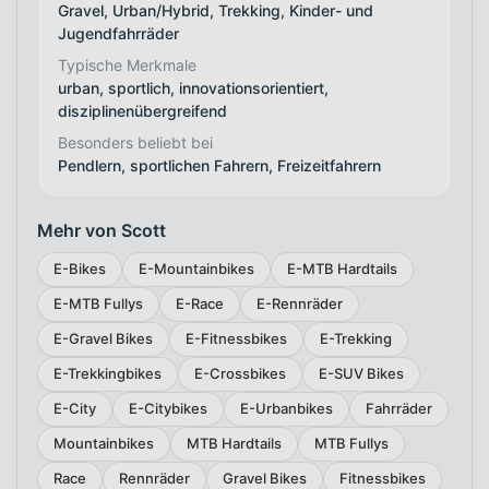
Gravel, Urban/Hybrid, Trekking, Kinder- und
Jugendfahrräder
Typische Merkmale
urban, sportlich, innovationsorientiert,
disziplinenübergreifend
Besonders beliebt bei
Pendlern, sportlichen Fahrern, Freizeitfahrern
Mehr von Scott
E-Bikes
E-Mountainbikes
E-MTB Hardtails
E-MTB Fullys
E-Race
E-Rennräder
E-Gravel Bikes
E-Fitnessbikes
E-Trekking
E-Trekkingbikes
E-Crossbikes
E-SUV Bikes
E-City
E-Citybikes
E-Urbanbikes
Fahrräder
Mountainbikes
MTB Hardtails
MTB Fullys
Race
Rennräder
Gravel Bikes
Fitnessbikes