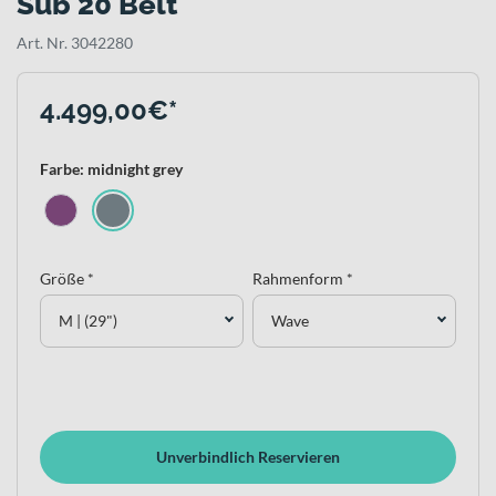
Sub 20 Belt
Art. Nr. 3042280
4.499,00€*
Farbe: midnight grey
Größe *
Rahmenform *
M | (29")
Wave
Unverbindlich Reservieren