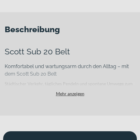
Beschreibung
Scott Sub 20 Belt
Komfortabel und wartungsarm durch den Alltag – mit
dem Scott Sub 20 Belt
Städtischer Verkehr, tägliches Pendeln und spontane Umwege zum
Einkaufen verlangen nach einem E-Bike, auf das Du Dich jederzeit
Mehr anzeigen
verlassen kannst. Das Scott Sub 20 Belt wurde genau für diese
Anforderungen entwickelt: als durchdachtes E-Citybike für urbane
Mobilität, das Komfort, einfache Bedienung und robuste Technik
sinnvoll kombiniert.
Für welche Einsätze eignet sich dieses Bike?
Ob auf dem Weg zur Arbeit, zum Treffen mit Freunden oder bei