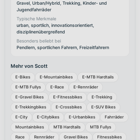
Gravel, Urban/Hybrid, Trekking, Kinder- und
Jugendfahrräder
Typische Merkmale
urban, sportlich, innovationsorientiert,
disziplinenübergreifend
Besonders beliebt bei
Pendlern, sportlichen Fahrern, Freizeitfahrern
Mehr von Scott
E-Bikes
E-Mountainbikes
E-MTB Hardtails
E-MTB Fullys
E-Race
E-Rennräder
E-Gravel Bikes
E-Fitnessbikes
E-Trekking
E-Trekkingbikes
E-Crossbikes
E-SUV Bikes
E-City
E-Citybikes
E-Urbanbikes
Fahrräder
Mountainbikes
MTB Hardtails
MTB Fullys
Race
Rennräder
Gravel Bikes
Fitnessbikes