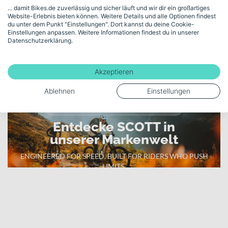
langlebigen Riemenantrieb. Die 29 Zoll Laufräder, die
Akku-Kapazität (Wh)
... damit Bikes.de zuverlässig und sicher läuft und wir dir ein großartiges
Website-Erlebnis bieten können. Weitere Details und alle Optionen findest
komfortorientierte SR Suntour Gabel mit 100 mm Federweg und
800
du unter dem Punkt "Einstellungen". Dort kannst du deine Cookie-
die zuverlässigen hydraulischen Scheibenbremsen machen es zu
Einstellungen anpassen. Weitere Informationen findest du in unserer
einem verlässlichen Begleiter für tägliche Wege und entspannte
Datenschutzerklärung.
Touren in der Stadt.
Mehr anzeigen
Akzeptieren
Ablehnen
Einstellungen
High-Performance Bikes & Innovation
Entdecke SCOTT in
unserer Markenwelt
ENGINEERED FOR SPEED. BUILT FOR RIDERS WHO PUSH
LIMITS.
Zur SCOTT Markenwelt