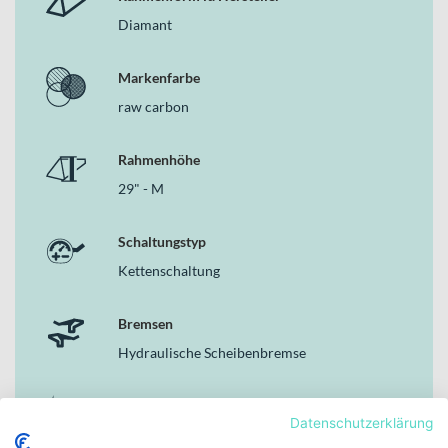
strukturierten System, das dir alle wichtigen Fahrdaten
Diamant
übersichtlich bereitstellt.
Deine Vorteile
Markenfarbe
150 mm Federweg vorne und hinten
für hohe Kontrolle und
raw carbon
Komfort auf anspruchsvollen Trails
Patron eRide Plattform mit Virtual 4 Link
für sensibles
Rahmenhöhe
Ansprechverhalten und stabile Fahrdynamik
29" - M
Bosch CX Gen4 Motor mit 750 Wh PowerTube
für kraftvolle
Unterstützung und große Reichweite
FOX Fahrwerkskomponenten
für präzise Abstimmung und
Schaltungstyp
hohe Performance im Gelände
Kettenschaltung
SRAM 12-Gang-Schaltung
für exakte Gangwechsel auch
unter Belastung
Integrierte Systemlösung
mit sauber im Rahmen verbauter
Bremsen
Technik und aufgeräumter Optik
Hydraulische Scheibenbremse
Warum dieses Modell in seiner Kategorie überzeugt
Das SCOTT Strike eRIDE 900 EVO verbindet die kraftvolle
Motor
Datenschutzerklärung
Charakteristik eines modernen E-Mountainbike Fullys mit einem
Bosch Performance CX, EU: 25kmh / INT:
klaren Fokus auf Komfort, Integration und Vielseitigkeit. Du