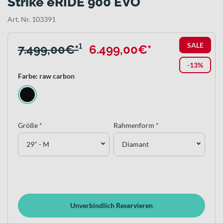
Strike eRIDE 900 EVO
Art. Nr. 103391
SALE
7.499,00€*
¹
6.499,00€*
-13%
Farbe: raw carbon
Größe *
Rahmenform *
29" - M
Diamant
Unverbindlich Reservieren