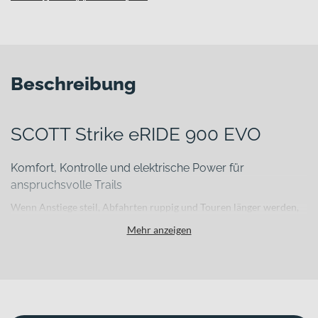
Beschreibung
SCOTT Strike eRIDE 900 EVO
Komfort, Kontrolle und elektrische Power für
anspruchsvolle Trails
Wenn Anstiege steil, Abfahrten ruppig und Touren länger werden,
brauchst du ein E-Mountainbike Fully, das dich zuverlässig
Mehr anzeigen
unterstützt und gleichzeitig viel Kontrolle vermittelt. Das SCOTT
Strike eRIDE 900 EVO ist genau darauf ausgelegt: Es kombiniert
moderne E-Antriebstechnik mit einem komfortorientierten
Fahrwerkskonzept und einer durchdachten Integration aller
Komponenten – für sportliche Trail-Erlebnisse mit maximaler
Souveränität.