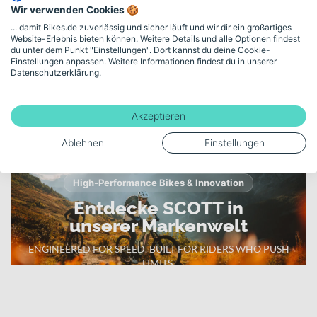
20mph
Wir verwenden Cookies 🍪
bekommst ein durchdachtes Gesamtsystem aus Rahmen, Fahrwerk
... damit Bikes.de zuverlässig und sicher läuft und wir dir ein großartiges
und Antrieb, das auf langen Touren ebenso überzeugt wie auf
Website-Erlebnis bieten können. Weitere Details und alle Optionen findest
Akku-Kapazität (Wh)
technisch anspruchsvollen Trails – sportlich, leistungsstark und
du unter dem Punkt "Einstellungen". Dort kannst du deine Cookie-
kompromisslos auf Offroad-Einsatz ausgerichtet.
Einstellungen anpassen. Weitere Informationen findest du in unserer
750
Datenschutzerklärung.
Mehr anzeigen
Akzeptieren
Ablehnen
Einstellungen
High-Performance Bikes & Innovation
Entdecke SCOTT in
unserer Markenwelt
ENGINEERED FOR SPEED. BUILT FOR RIDERS WHO PUSH
LIMITS.
Zur SCOTT Markenwelt