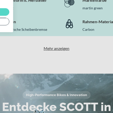
Rahmenform lt. Hersteller
Markenfarbe
Diamant
martin green
Bremsen
Rahmen-Materia
Hydraulische Scheibenbremse
Carbon
Mehr anzeigen
High-Performance Bikes & Innovation
Entdecke SCOTT in