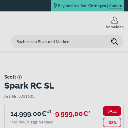
Regional kaufen:
Göttingen
|
Ändern
Anmelden
Scott
Spark RC SL
Art. Nr. 3031603
SALE
14.999,00€*
¹
9.999,00€*
Inkl. MwSt. zzgl. Versand
-33%