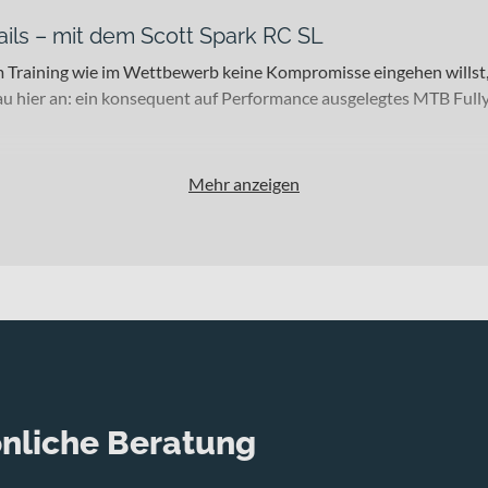
ils – mit dem Scott Spark RC SL
 im Training wie im Wettbewerb keine Kompromisse eingehen willst
u hier an: ein konsequent auf Performance ausgelegtes MTB Fully f
Mehr anzeigen
icher Ambition, die auf anspruchsvollen Strecken unterwegs sind.
ll profitierst Du von souveränem Überrollverhalten und hoher Spu
zu meistern, während das zulässige Gesamtgewicht von 128 kg eine 
stbewusst in Dein sportliches Setup ein.
gewicht und hohe Steifigkeit ausgelegt ist. In Kombination mit 
m RockShox SIDLuxe Ultimate Flight Attendant Custom Dämpfer m
cend. So passt sich das System aktiv an Deine Fahrsituation an –
nliche Beratung
e Stealth 4-Piston Disc vorne und hinten sorgen für kraftvolle u