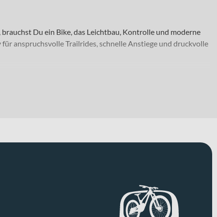
, brauchst Du ein Bike, das Leichtbau, Kontrolle und moderne
ür anspruchsvolle Trailrides, schnelle Anstiege und druckvolle
 Ob technische Trailabfahrten, intensive Bergauf-Passagen oder
rtreue auf wechselndem Untergrund. Das geringe Gewicht von
robuste Auslegung für fordernde Einsätze unterstreicht.
der RockShox SID Ultimate Flight Attendant Gabel mit 120 mm
it ebenfalls 120 mm Federweg erhältst Du ein fein
 effizient bergauf, traktionsstark auf technischen Passagen
nd zugleich gut dosierbare Verzögerung – ein entscheidender