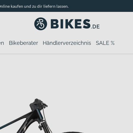
nline kaufen und zu dir liefern lassen.
en
Bikeberater
Händlerverzeichnis
SALE %