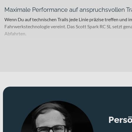
Maximale Performance auf anspruchsvollen Tra
Wenn Du auf technischen Trails jede Linie präzise treffen und
Fahrwerkstechnologie vereint. Das Scott Spark RC SL setzt gena
Abfahrten.
Für welche Einsätze eignet sich dieses Bike?
Dieses Mountainbike richtet sich an erfahrene Rider mit sportl
rennorientierte Trainingseinheiten – mit Laufrädern in 29 Zo
10.7 kg unterstützt Dich dabei, auch lange Anstiege effizient 
Erhältlich in „martin green“ fügt sich das Bike auch optisch selb
Technisches Konzept und Systemintegration
Herzstück ist der Carbon-Rahmen, der auf ein niedriges Gesamt
Federweg und der elektronisch gesteuerten Dämpfung sowie de
abgestimmtes Fahrwerk mit den drei Modi Lockout, Pedal und Des
Persö
und kontrolliert in schnellen Abfahrten.
Die hydraulischen Scheibenbremsen vom Typ SRAM Level Ultimat