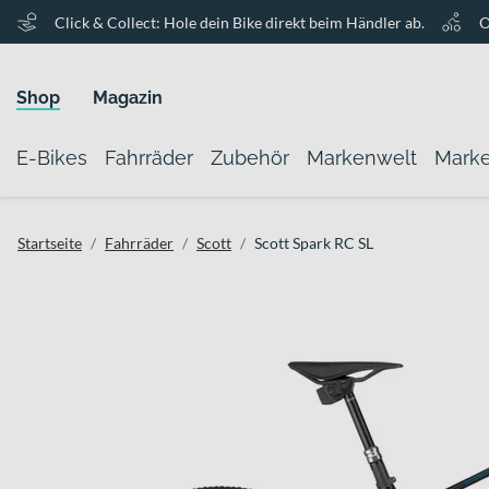
Click & Collect: Hole dein Bike direkt beim Händler ab.
O
Shop
Magazin
E-Bikes
Fahrräder
Zubehör
Markenwelt
Mark
Startseite
Fahrräder
Scott
Scott Spark RC SL