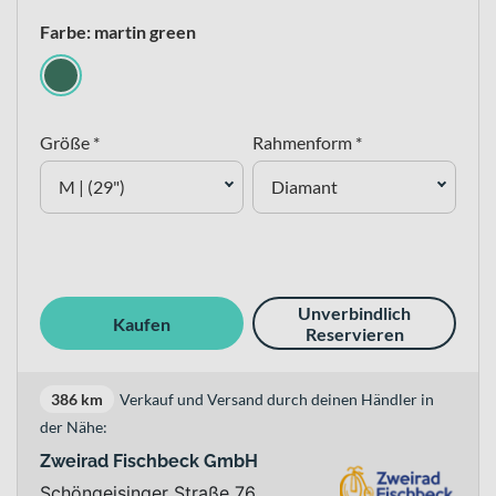
Farbe: martin green
Größe *
Rahmenform *
M | (29")
Diamant
Unverbindlich
Kaufen
Reservieren
386 km
Verkauf und Versand durch deinen Händler in
der Nähe:
Zweirad Fischbeck GmbH
Schöngeisinger Straße 76 ,