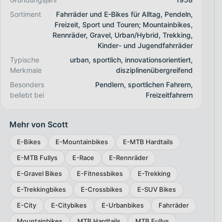
Sortiment
Fahrräder und E-Bikes für Alltag, Pendeln,
Freizeit, Sport und Touren; Mountainbikes,
Rennräder, Gravel, Urban/Hybrid, Trekking,
Kinder- und Jugendfahrräder
Typische
urban, sportlich, innovationsorientiert,
Merkmale
disziplinenübergreifend
Besonders
Pendlern, sportlichen Fahrern,
beliebt bei
Freizeitfahrern
Mehr von Scott
E-Bikes
E-Mountainbikes
E-MTB Hardtails
E-MTB Fullys
E-Race
E-Rennräder
E-Gravel Bikes
E-Fitnessbikes
E-Trekking
E-Trekkingbikes
E-Crossbikes
E-SUV Bikes
E-City
E-Citybikes
E-Urbanbikes
Fahrräder
Mountainbikes
MTB Hardtails
MTB Fullys