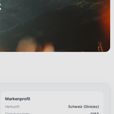
t
.
Markenprofil
Herkunft
Schweiz (Givisiez)
Gründungsjahr
1958