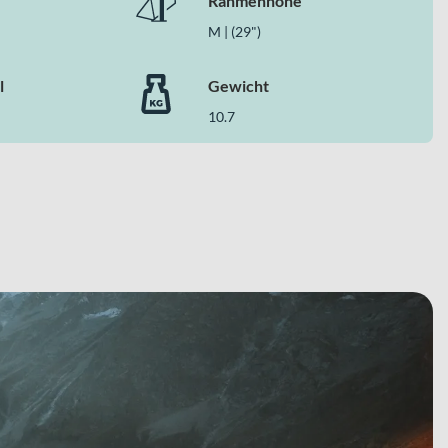
Rahmenhöhe
M | (29")
l
Gewicht
10.7