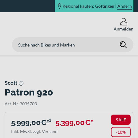
Regional kaufen:
Göttingen
|
Ändern
Anmelden
Scott
Patron 920
Art. Nr. 3035703
SALE
5.999,00€*
¹
5.399,00€*
Inkl. MwSt. zzgl. Versand
-10%