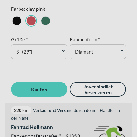
Farbe: clay pink
Größe *
Rahmenform *
S | (29")
Diamant
Unverbindlich
Kaufen
Reservieren
220 km
Verkauf und Versand durch deinen Händler in
der Nähe:
Fahrrad Heilmann
Fackendorferstraße 6 , 91353