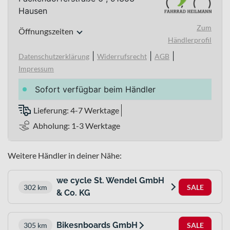
Hausen
Zum
Öffnungszeiten
Händlerprofil
|
|
|
Datenschutzerklärung
Widerrufsrecht
AGB
Impressum
Sofort verfügbar beim Händler
Lieferung: 4-7 Werktage
Abholung: 1-3 Werktage
Weitere Händler in deiner Nähe:
we cycle St. Wendel GmbH
302 km
SALE
& Co. KG
Bikesnboards GmbH
305 km
SALE