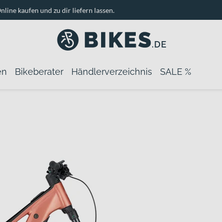
nline kaufen und zu dir liefern lassen.
en
Bikeberater
Händlerverzeichnis
SALE %