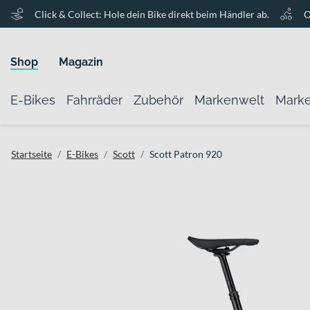
Click & Collect: Hole dein Bike direkt beim Händler ab.
O
Shop
Magazin
E-Bikes
Fahrräder
Zubehör
Markenwelt
Mark
Startseite
E-Bikes
Scott
Scott Patron 920