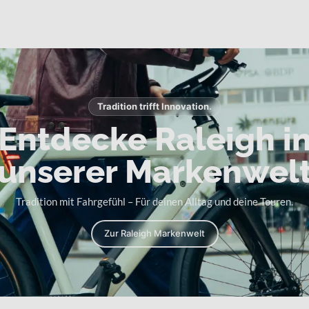
Tradition trifft Innovation.
Entdecke Raleigh i
unserer Markenwel
Tradition mit Fahrgefühl – Für deinen Alltag und deine Touren.
Zur Raleigh Markenwelt