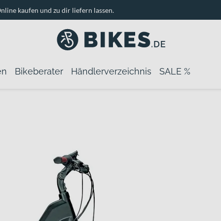
nline kaufen und zu dir liefern lassen.
en
Bikeberater
Händlerverzeichnis
SALE %