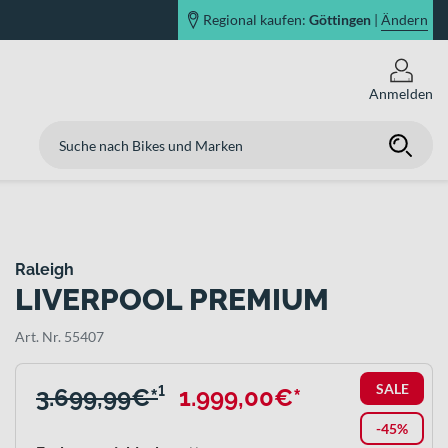
Regional kaufen:
Göttingen
|
Ändern
Anmelden
Raleigh
LIVERPOOL PREMIUM
Art. Nr. 55407
SALE
3.699,99€*
¹
1.999,00€*
-45%