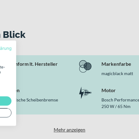
 Blick
lärung
Rahmenform lt. Hersteller
Markenfarbe
ite-
m
Wave
magicblack matt
Bremsen
Motor
Hydraulische Scheibenbremse
Bosch Performance 
250 W / 65 Nm
Mehr anzeigen