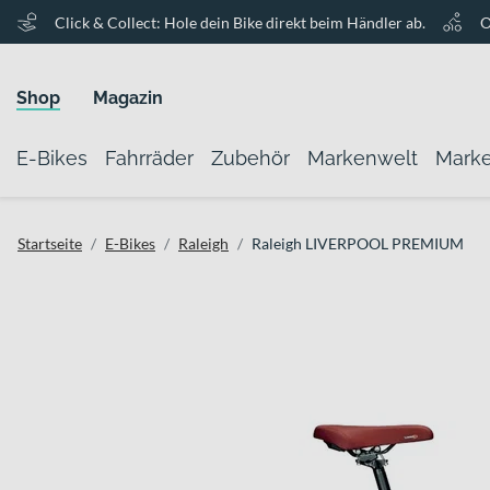
Click & Collect: Hole dein Bike direkt beim Händler ab.
O
Shop
Magazin
E-Bikes
Fahrräder
Zubehör
Markenwelt
Mark
Startseite
E-Bikes
Raleigh
Raleigh LIVERPOOL PREMIUM