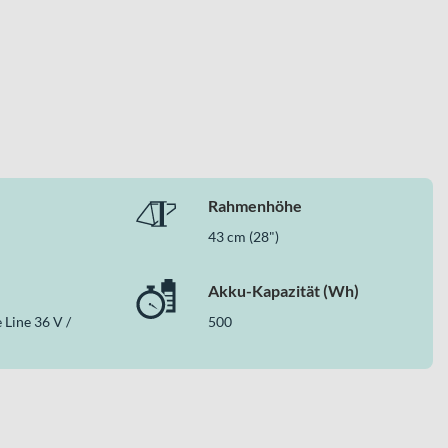
Rahmenhöhe
43 cm (28")
Akku-Kapazität (Wh)
Line 36 V /
500