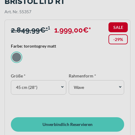
BRISTOL LTD RT
Art. Nr. 55357
SALE
2.849,99€*
¹
1.999,00€*
-29%
Farbe: torontogrey matt
Größe *
Rahmenform *
45 cm (28")
Wave
Unverbindlich Reservieren