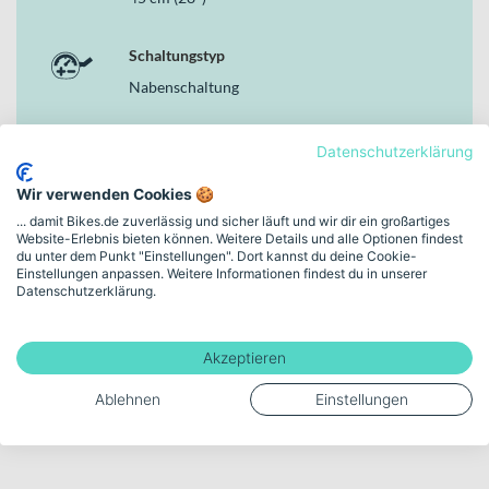
Schaltungstyp
Nabenschaltung
Bremsen
Datenschutzerklärung
Hydraulische Felgenbremse
Wir verwenden Cookies 🍪
... damit Bikes.de zuverlässig und sicher läuft und wir dir ein großartiges
Motor
Website-Erlebnis bieten können. Weitere Details und alle Optionen findest
du unter dem Punkt "Einstellungen". Dort kannst du deine Cookie-
Bosch Active Line Plus, 36 V / 250 W / 50 Nm
Einstellungen anpassen. Weitere Informationen findest du in unserer
Datenschutzerklärung.
Akku-Kapazität (Wh)
500
Akzeptieren
Ablehnen
Einstellungen
Mehr anzeigen