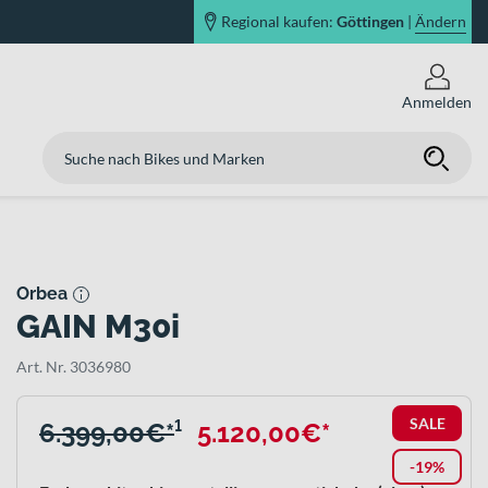
Regional kaufen:
Göttingen
|
Ändern
Anmelden
Orbea
GAIN M30i
Art. Nr. 3036980
SALE
6.399,00€*
¹
5.120,00€*
-19%