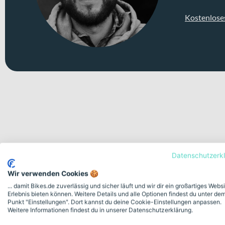
Kostenlose
Deine Bike-Features auf einen
Datenschutzerk
Wir verwenden Cookies 🍪
... damit Bikes.de zuverlässig und sicher läuft und wir dir ein großartiges Webs
Erlebnis bieten können. Weitere Details und alle Optionen findest du unter de
Modellserie Bezeichnung
Punkt "Einstellungen". Dort kannst du deine Cookie-Einstellungen anpassen.
Weitere Informationen findest du in unserer Datenschutzerklärung.
GAIN M30i