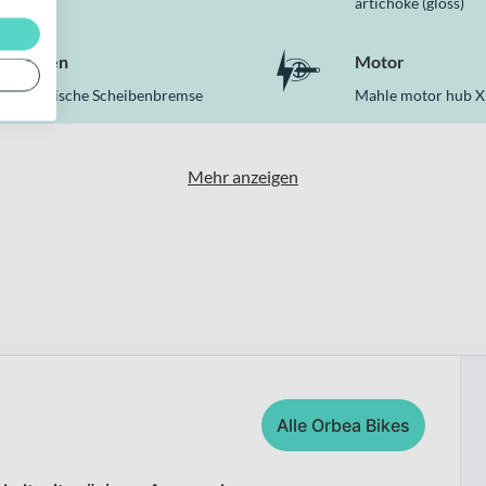
artichoke (gloss)
Bremsen
Motor
Hydraulische Scheibenbremse
Mahle motor hub X
Mehr anzeigen
Alle Orbea Bikes