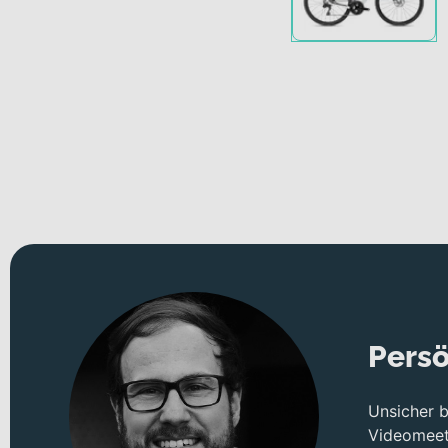
Persö
Unsicher 
Videomeeti