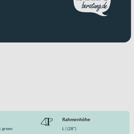
Rahmenhöhe
c green
L | (28")