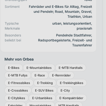
Sortiment
Fahrräder und E-Bikes für Alltag, Freizeit
und Pendeln; Road, Mountain, Gravel,
Triathlon, Urban
Typische
urban, leistungsorientiert,
Merkmale
praxisnah
Besonders
Pendelnde Stadtfahrer,
beliebt bei
Radsportbegeisterte, Freizeit- und
Tourenfahrer
Mehr von Orbea
E-Bikes
E-Mountainbikes
E-MTB Hardtails
E-MTB Fullys
E-Race
E-Rennräder
E-Fitnessbikes
E-Trekking
E-Trekkingbikes
E-Crossbikes
E-SUV Bikes
E-City
E-Citybikes
E-Urbanbikes
E-Kompakträder
Fahrräder
Mountainbikes
MTB Hardtails