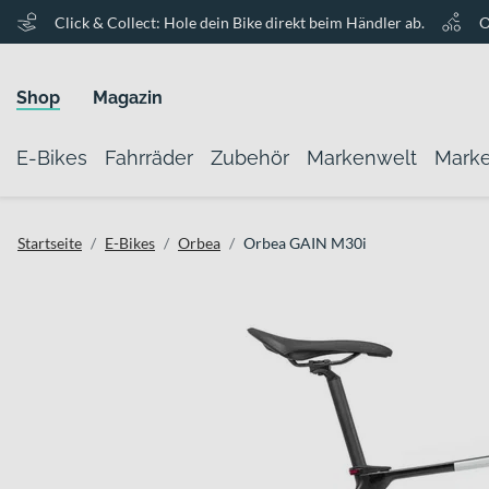
Click & Collect: Hole dein Bike direkt beim Händler ab.
O
Shop
Magazin
E-Bikes
Fahrräder
Zubehör
Markenwelt
Mark
Startseite
E-Bikes
Orbea
Orbea GAIN M30i