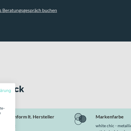
s Beratungsgespräch buchen
 Blick
lärung
ite-
m
Rahmenform lt. Hersteller
Markenfarbe
Diamant
white chic - metalli