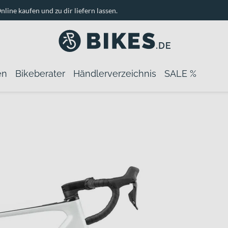
nline kaufen und zu dir liefern lassen.
en
Bikeberater
Händlerverzeichnis
SALE %