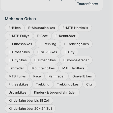
Tourenfahrer
Mehr von Orbea
E-Bikes
E-Mountainbikes
E-MTB Hardtails
E-MTB Fullys
E-Race
E-Rennräder
E-Fitnessbikes
E-Trekking
E-Trekkingbikes
E-Crossbikes
E-SUV Bikes
E-City
E-Citybikes
E-Urbanbikes
E-Kompakträder
Fahrräder
Mountainbikes
MTB Hardtails
MTB Fullys
Race
Rennräder
Gravel Bikes
Fitnessbikes
Trekking
Trekkingbikes
City
Urbanbikes
Kinder- & Jugendfahrräder
Kinderfahrräder bis 18 Zoll
Kinderfahrräder 20 - 24 Zoll