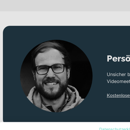
unterwegs sind. Als sportlich ausgelegtes E-Rennrad unterstüt
Alltagstauglichkeit für Pendelstrecken mit Schotterabschnitten
und festen Gravel-Passagen.
Technisches Konzept und Systemintegration
Der Rahmen aus Aluminium bildet die robuste und zugleich spor
Headtube-Kompatibilität und 12x100mm Thru-Axle. Diese Konstr
Richtungswechseln und hohem Tempo.
Persö
Für zuverlässige Verzögerung kommen vorne und hinten SHIMAN
dosierbare Bremsleistung – ein entscheidender Vorteil auf ste
Unsicher 
traktionsstarkem Profil auf trockenen Gravel-Strecken und sorg
Videomeeti
ergänzt das sportliche Setup und unterstreicht die konsequent
Antrieb und Energieversorgung
Kostenlose
Im Herzen des Systems arbeitet der Shimano EP600 Motor. Er li
Akku ist elegant im Rahmen integriert und stellt dir 420Wh Ka
und der Shimano M6100 Kette profitierst du von einer fein abg
Straßenbereich.
Datenschutzerk