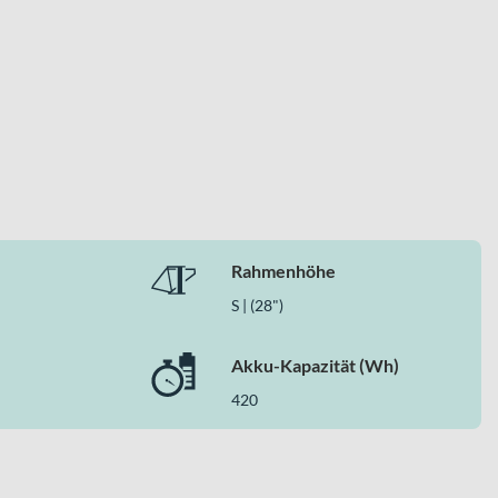
Rahmenhöhe
 einer hochwertigen Aluminium-Rahmenplattform, Vollcarbon-
S | (28")
rinnen und Fahrer, die im Bereich E-Race maximale
magnetic bronze“, „ivory white“ und „blue stone“.
Akku-Kapazität (Wh)
420