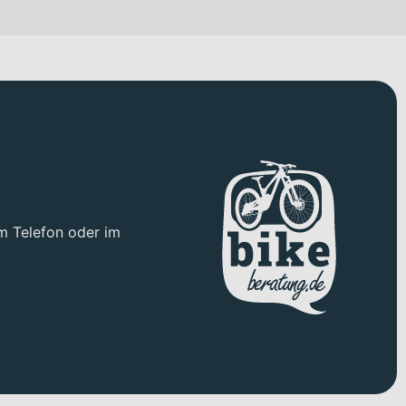
 Untergrund und bietet dir zugleich die nötige
ten mit hoher Spurtreue – ideal für zügiges Fahren auf Asphalt
enna OMR ICR Vollcarbon-Gabel mit 1-1/8" - 1,5" tapered
egration des Frontbereichs – spürbar bei schnellen
he Scheibenbremse liefert dir eine kraftvolle und gut
Dry Gravel G2.0 TLR Reifen in 700x45c unterstützen dich mit
m Telefon oder im
 Carbon Sattelstütze mit 27.2mm Durchmesser und Setback 0
d oder lange Anstiege vor dir liegen. Der Orbea Internal 420Wh
ur Verfügung. In Kombination mit der 12-Gang-Kettenschaltung
abgestimmt auf sportliche Einsätze im Gravel- und