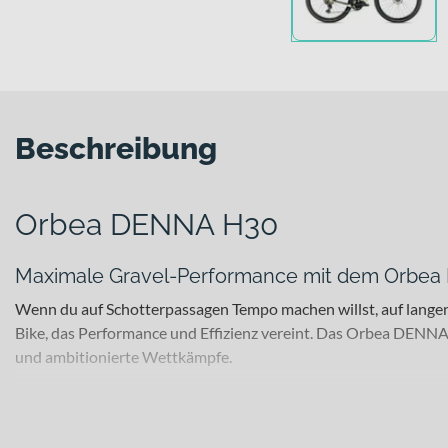
Beschreibung
Orbea DENNA H30
Maximale Gravel-Performance mit dem Orbe
Wenn du auf Schotterpassagen Tempo machen willst, auf langen
Bike, das Performance und Effizienz vereint. Das Orbea DENNA 
und ambitionierte Wettkämpfe.
Für welche Einsätze eignet sich dieses Bike?
Dieses E-Bike richtet sich an ambitionierte Gravel-Enthusiast