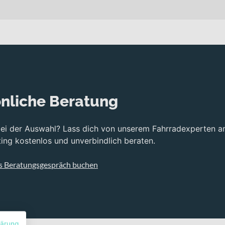
zt dich das Orbea DENNA H30 bei langen Distanzen auf gemischtem
. Mit Laufrädern in 28 Zoll verbindet es souveränes Überrollverhal
tliche Basis dieses Konzepts. Ergänzt wird er durch die Orbea D
uktion sorgt für eine direkte Lenkpräzision und eine saubere Int
nliche Beratung
O GRX RX410 Hydraulic disc Bremsen zum Einsatz. Die hydraulisc
ilen Abfahrten und wechselndem Untergrund. Die Vittoria Terreno 
bei der Auswahl? Lass dich von unserem Fahrradexperten a
en gleichzeitig für effizientes Rollen auf der Straße. Die SP 0.2
ng kostenlos und unverbindlich beraten.
e Ausrichtung auf Performance.
s Beratungsgespräch buchen
efert dir kraftvolle Unterstützung, wenn der Untergrund rauer wir
pazität für ausgedehnte Touren und intensive Trainingsfahrten z
estuften Übersetzung und effizienter Kraftübertragung – optimal 
lärung