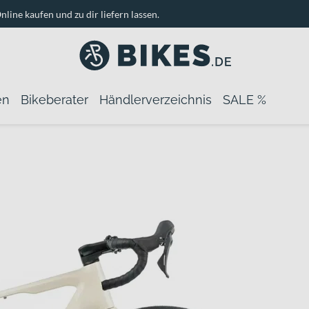
nline kaufen und zu dir liefern lassen.
en
Bikeberater
Händlerverzeichnis
SALE %