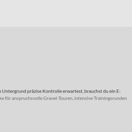
Untergrund präzise Kontrolle erwartest, brauchst du ein E-
ke für anspruchsvolle Gravel-Touren, intensive Trainingsrunden
-Rennen oder ausgedehnten Touren mit Offroad-Anteilen