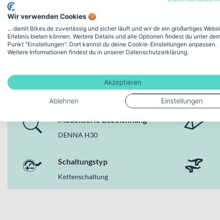
Deine Vorteile
Wir verwenden Cookies 🍪
... damit Bikes.de zuverlässig und sicher läuft und wir dir ein großartiges Webs
Shimano EP600 Motor für kraftvolle Unterstützung auf 
Erlebnis bieten können. Weitere Details und alle Optionen findest du unter de
Orbea Internal 420Wh Akku mit 420Wh für lange Gravel
Punkt "Einstellungen". Dort kannst du deine Cookie-Einstellungen anpassen.
Weitere Informationen findest du in unserer Datenschutzerklärung.
Hydraulische SHIMANO GRX RX410 Scheibenbremsen vorn
Vollcarbon-Gabel Orbea Denna OMR ICR mit 12x100mm T
Deine Bike-Features auf einen
12-Gang-Kettenschaltung mit Shimano M6100 Kette für 
Akzeptieren
Vittoria Terreno Dry Gravel G2.0 TLR 700x45c Reifen für
Ablehnen
Einstellungen
Warum dieses Bike in der Kategorie E-Rennrä
Modellserie Bezeichnung
Als sportlich orientiertes E-Rennrad verbindet das Orbea DE
DENNA H30
Gabel und präzisen SHIMANO GRX RX410 Scheibenbremsen. Das E
Performance auf Asphalt und Gravel suchen – kompromisslos, effi
Schaltungstyp
Kettenschaltung