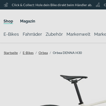
Click & Collect: Hole dein Bike direkt beim Händler ab.
O
Shop
Magazin
E-Bikes
Fahrräder
Zubehör
Markenwelt
Mark
Startseite
E-Bikes
Orbea
Orbea DENNA H30