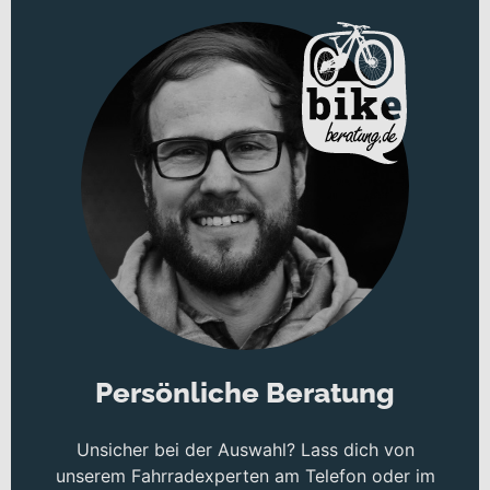
Enthusiasten und Ausdauer-Tourenradfahrer, die lange Gravel-
Touren und anspruchsvolle Offroad-Abschnitte planen. Ob
ausgedehnte Wochenend-Runde mit viel Schotteranteil oder
schnelle Trainingsrunde auf wechselndem Terrain: Mit Laufrädern
in 28 Zoll bist du effizient und laufruhig unterwegs. Erhältlich ist
das Bike in „low key green“ und „gun metal grey“, sodass es auch
optisch deinen Anspruch an sportliche Zurückhaltung
unterstreicht.
Technisches Konzept und Systemintegration
Herzstück ist der Carbonrahmen, der auf ein ausgewogenes
Verhältnis aus Steifigkeit und Komfort ausgelegt ist. Ergänzt wird er
durch die MERIDA SILEX II CF2 Tapered Gabel aus Carbon mit
einer maximalen Laufradgröße von 700x47C – eine Kombination,
die präzises Lenkverhalten und Kontrolle auf losem Untergrund
unterstützt.
Persönliche Beratung
Für verlässliche Verzögerung sorgen hydraulische
Scheibenbremsen vom Typ Shimano GRX820 Hydraulic disc vorne
Unsicher bei der Auswahl? Lass dich von
und hinten. Sie bieten dir eine gleichmäßige und gut dosierbare
Bremsleistung – ein klarer Vorteil auf langen Abfahrten und bei
unserem Fahrradexperten am Telefon oder im