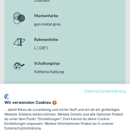
Diamant
MERIDA Team SL Carbon S-Flex Sattelstütze für spürbaren
Langstreckenkomfort
Markenfarbe
Warum dieses Bike in der Kategorie Gravel Bikes
gun metal grey
überzeugt
In der Kategorie Gravel Bikes zählt die Verbindung aus Effizienz,
Rahmenhöhe
Kontrolle und Ausdauer. Genau hier setzt das SILEX 8000 an: Mit
L | (28")
Carbonrahmen, Carbon-Gabel, hydraulischen Scheibenbremsen
und einer 24-Gang-Kettenschaltung bietet es dir eine durchdachte
Schaltungstyp
Ausstattung für lange Tage im Sattel. Merida zeigt mit diesem Bike,
wie moderne Technik und tourenorientierte Auslegung zu einem
Kettenschaltung
stimmigen Gesamtpaket für anspruchsvolle Gravel-Abenteuer
werden.
Bremsen
Datenschutzerklärung
Hydraulische Scheibenbremse
Wir verwenden Cookies 🍪
... damit Bikes.de zuverlässig und sicher läuft und wir dir ein großartiges
Rahmen-Material
Website-Erlebnis bieten können. Weitere Details und alle Optionen findest
Carbon
du unter dem Punkt "Einstellungen". Dort kannst du deine Cookie-
Einstellungen anpassen. Weitere Informationen findest du in unserer
Datenschutzerklärung.