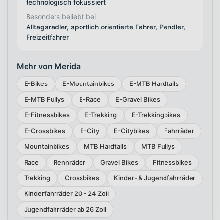
technologisch fokussiert
Besonders beliebt bei
Alltagsradler, sportlich orientierte Fahrer, Pendler,
Freizeitfahrer
Mehr von Merida
E-Bikes
E-Mountainbikes
E-MTB Hardtails
E-MTB Fullys
E-Race
E-Gravel Bikes
E-Fitnessbikes
E-Trekking
E-Trekkingbikes
E-Crossbikes
E-City
E-Citybikes
Fahrräder
Mountainbikes
MTB Hardtails
MTB Fullys
Race
Rennräder
Gravel Bikes
Fitnessbikes
Trekking
Crossbikes
Kinder- & Jugendfahrräder
Kinderfahrräder 20 - 24 Zoll
Jugendfahrräder ab 26 Zoll