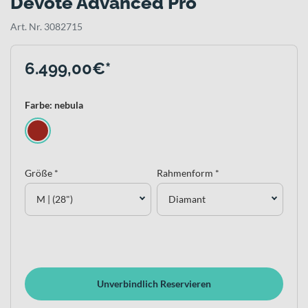
Devote Advanced Pro
Art. Nr. 3082715
6.499,00€*
Farbe: nebula
Größe *
Rahmenform *
M | (28")
Diamant
Unverbindlich Reservieren