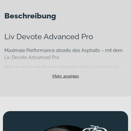
Beschreibung
Liv Devote Advanced Pro
Maximale Performance abseits des Asphalts – mit dem
Liv Devote Advanced Pro
Wenn du auf Gravel-Strecken alles geben willst, brauchst du ein
Bike, das Geschwindigkeit, Kontrolle und Ausdauer kompromisslos
Mehr anzeigen
vereint. Das Liv Devote Advanced Pro wurde genau dafür
entwickelt: als rennorientiertes Gravel Bike für ambitionierte
Fahrerinnen und Fahrer, die auf Trainingsrunden, Wettkämpfen
und langen Offroad-Touren keine Kompromisse eingehen möchten.
Der leichte Carbonrahmen bildet dabei die leistungsstarke Basis für
direkte Kraftübertragung und präzises Handling – ideal, wenn jede
Sekunde zählt.
Für welche Einsätze eignet sich dieses Bike?