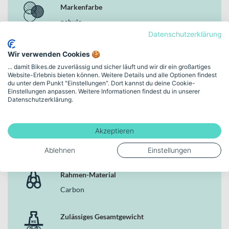
Markenfarbe
sportliche Bandbreite
CADEX GX 700x40C Reifen mit Pannenschutz an beiden
nebula
Rädern
Datenschutzerklärung
Giant Contact SLR D-Fuse Carbon Sattelstütze für effiziente
Rahmenhöhe
Performance auf langen Distanzen
Wir verwenden Cookies 🍪
M | (28")
Zulässiges Gesamtgewicht von 150 kg für vielseitige
... damit Bikes.de zuverlässig und sicher läuft und wir dir ein großartiges
Einsatzmöglichkeiten
Website-Erlebnis bieten können. Weitere Details und alle Optionen findest
du unter dem Punkt "Einstellungen". Dort kannst du deine Cookie-
Schaltungstyp
Einstellungen anpassen. Weitere Informationen findest du in unserer
Warum dieses Bike in der Kategorie Gravel Bikes
Datenschutzerklärung.
Kettenschaltung
überzeugt
In der Kategorie Gravel Bikes steht Performance im Mittelpunkt –
Akzeptieren
Bremsen
und genau hier spielt das Liv seine Stärken aus. Der konsequente
Einsatz von Carbon an Rahmen, Gabel und Sattelstütze, die 24-
Hydraulische Scheibenbremse
Ablehnen
Einstellungen
Gang-Kettenschaltung sowie die hydraulischen Scheibenbremsen
schaffen ein Gesamtpaket, das auf Rennspeed, Kontrolle und
Rahmen-Material
Zuverlässigkeit ausgelegt ist. Wenn du im Gelände nicht nur fahren,
sondern angreifen willst, findest du hier das passende Setup für
Carbon
deinen sportlichen Anspruch.
Zulässiges Gesamtgewicht