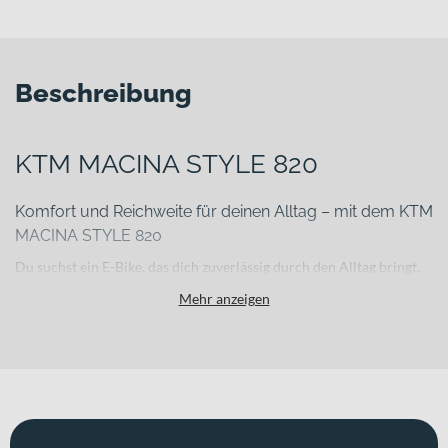
Beschreibung
KTM MACINA STYLE 820
Komfort und Reichweite für deinen Alltag – mit dem KTM
MACINA STYLE 820
Du suchst ein E-Bike, das dich zuverlässig durch den Alltag bringt,
auf längeren Touren unterstützt und dabei spürbar komfortabel
Mehr anzeigen
bleibt? Das KTM MACINA STYLE 820 ist ein vielseitiges E-
Trekkingbike für komfortorientierte Fahrerinnen und Fahrer mit
Anspruch an Reichweite und Alltagstauglichkeit. Der Rahmen aus
Aluminium 6061 bildet die stabile Basis für tägliche Strecken in der
Stadt ebenso wie für ausgedehnte Freizeitfahrten.
Für welche Einsätze eignet sich dieses Bike?