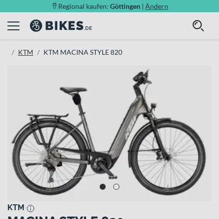
Regional kaufen:
Göttingen
|
Ändern
KTM
KTM MACINA STYLE 820
KTM