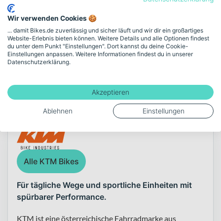
Akku-Kapazität (Wh)
Bosch PERFORMANCE CX BDU3840 Antrieb mit 800 Wh Akku. So
Wir verwenden Cookies 🍪
erhältst du ein E-Bike, das dich im Alltag zuverlässig begleitet und
800
dir gleichzeitig die Freiheit für längere Touren eröffnet.
... damit Bikes.de zuverlässig und sicher läuft und wir dir ein großartiges
Website-Erlebnis bieten können. Weitere Details und alle Optionen findest
du unter dem Punkt "Einstellungen". Dort kannst du deine Cookie-
Einstellungen anpassen. Weitere Informationen findest du in unserer
Mehr anzeigen
Datenschutzerklärung.
Akzeptieren
Über die Marke KTM
Ablehnen
Einstellungen
Alle KTM Bikes
Für tägliche Wege und sportliche Einheiten mit
spürbarer Performance.
KTM ist eine österreichische Fahrradmarke aus