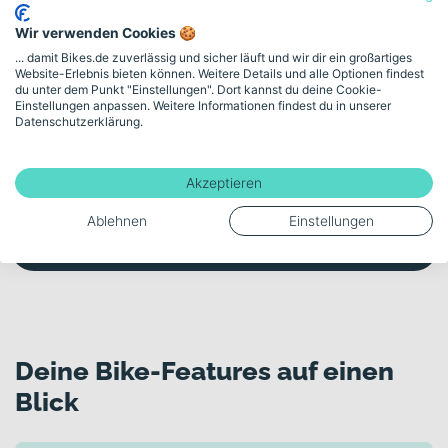
Wir verwenden Cookies 🍪
Persönliche Beratung
... damit Bikes.de zuverlässig und sicher läuft und wir dir ein großartiges
Website-Erlebnis bieten können. Weitere Details und alle Optionen findest
du unter dem Punkt "Einstellungen". Dort kannst du deine Cookie-
Unsicher bei der Auswahl? Lass dich von
Einstellungen anpassen. Weitere Informationen findest du in unserer
unserem Fahrradexperten am Telefon oder im
Datenschutzerklärung.
Videomeeting kostenlos und unverbindlich
beraten.
Akzeptieren
Kostenloses Beratungsgespräch buchen
Ablehnen
Einstellungen
Deine Bike-Features auf einen
Blick