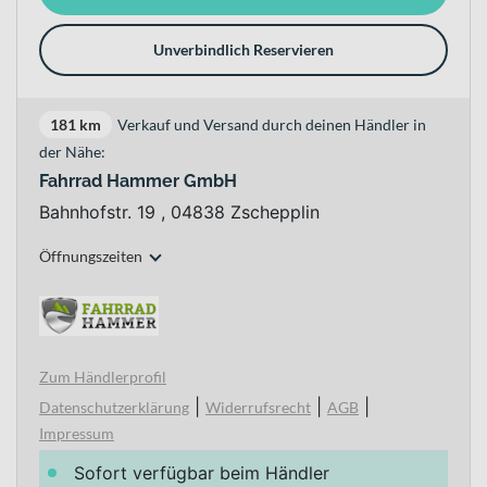
Unverbindlich Reservieren
181 km
Verkauf und Versand durch deinen Händler in
der Nähe:
Fahrrad Hammer GmbH
Bahnhofstr. 19 , 04838 Zschepplin
Öffnungszeiten
Zum Händlerprofil
|
|
|
Datenschutzerklärung
Widerrufsrecht
AGB
Impressum
Sofort verfügbar beim Händler