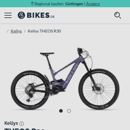
Regional kaufen:
Göttingen
|
Ändern
Kellys
Kellys THEOS R30
Kellys