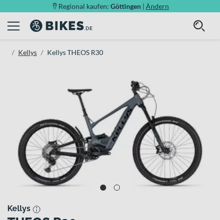
Regional kaufen:
Göttingen
|
Ändern
Kellys
Kellys THEOS R30
Kellys