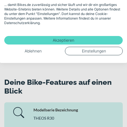
Unsicher bei der Auswahl? Lass dich von
... damit Bikes.de zuverlässig und sicher läuft und wir dir ein großartiges
Website-Erlebnis bieten können. Weitere Details und alle Optionen findest
unserem Fahrradexperten am Telefon oder im
du unter dem Punkt "Einstellungen". Dort kannst du deine Cookie-
Videomeeting kostenlos und unverbindlich
Einstellungen anpassen. Weitere Informationen findest du in unserer
Datenschutzerklärung.
beraten.
Kostenloses Beratungsgespräch buchen
Akzeptieren
Ablehnen
Einstellungen
Deine Bike-Features auf einen
Blick
Modellserie Bezeichnung
THEOS R30