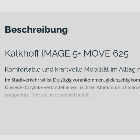
Beschreibung
Kalkhoff IMAGE 5+ MOVE 625
Komfortable und kraftvolle Mobilität im Allta
Im Stadtverkehr willst Du zügig vorankommen, gleichzeitig ko
Dieses E-Citybike verbindet einen leichten Aluminiumrahmen m
entspannte Fahrten im urbanen Umfeld.
Für welche Einsätze eignet sich dieses Bike?
Als E-Citybike ist es perfekt für alltägliche Wege in der Stadt,
Gesamtgewichts von 170 kg bietet es Dir zusätzliche Reserven –
profitierst damit von ruhigem Geradeauslauf und sicherem Über