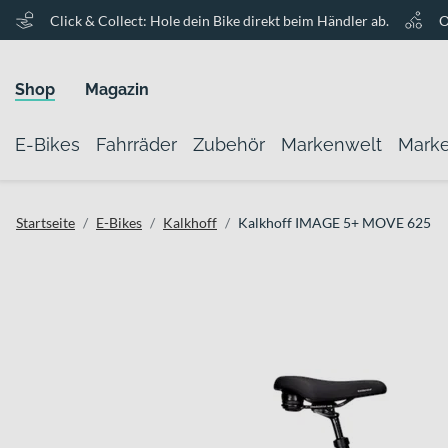
Click & Collect: Hole dein Bike direkt beim Händler ab.
O
Shop
Magazin
E-Bikes
Fahrräder
Zubehör
Markenwelt
Mark
Startseite
E-Bikes
Kalkhoff
Kalkhoff IMAGE 5+ MOVE 625