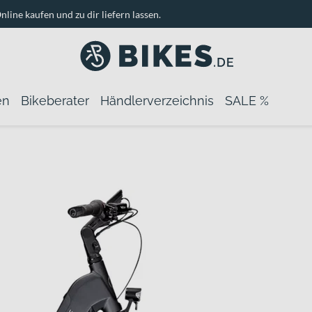
nline kaufen und zu dir liefern lassen.
en
Bikeberater
Händlerverzeichnis
SALE %