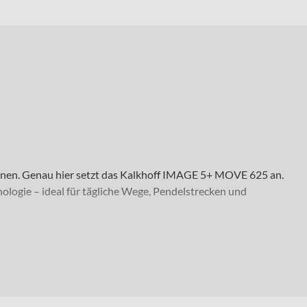
önnen. Genau hier setzt das Kalkhoff IMAGE 5+ MOVE 625 an.
ogie – ideal für tägliche Wege, Pendelstrecken und
en im Vorort meistert es souverän. Dank eines zulässigen
 bleiben möchtest. Du fährst auf Laufrädern in 29 Zoll und
ck matt“ und „starwhite glossy“. Zudem kannst Du zwischen