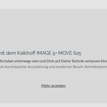
g mit dem Kalkhoff IMAGE 5+ MOVE 625
mfortabel unterwegs sein und Dich auf Deine Technik verlassen k
it durchdachter Ausstattung und moderner Bosch-Antriebstechnol
Mehr anzeigen
 für den Weg zur Arbeit oder für Einkaufstouren. Auch kürzere Tour
 praktisch, wenn Du Gepäck transportierst oder im Alltag flexibel
rollen von Unebenheiten. Erhältlich ist das Bike in „diamondbla