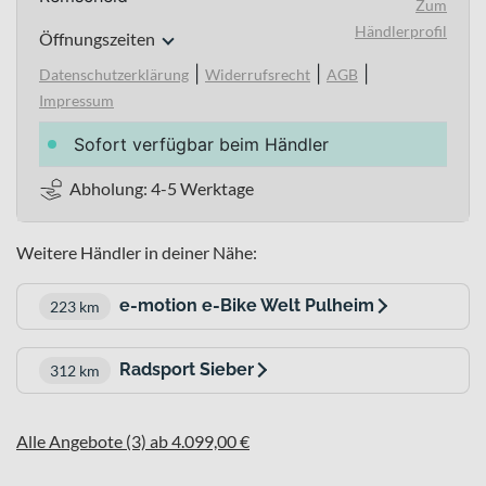
Zum
Händlerprofil
Öffnungszeiten
|
|
|
Datenschutzerklärung
Widerrufsrecht
AGB
Impressum
Sofort verfügbar beim Händler
Abholung: 4-5 Werktage
Weitere Händler in deiner Nähe:
e-motion e-Bike Welt Pulheim
223 km
Radsport Sieber
312 km
Alle Angebote (3) ab 4.099,00 €