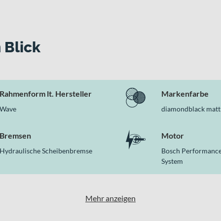
Alltag
ige Bremsleistung
en Fahrkomfort
etrieb
 Blick
annenschutz
glichkeit
es überzeugt
Rahmenform lt. Hersteller
Markenfarbe
luminiumrahmen, komfortorientierte Komponenten wie die 80 mm
Wave
diamondblack matt
er Kategorie E-Citybikes erhältst Du damit ein durchdachtes Ge
z.
Bremsen
Motor
Hydraulische Scheibenbremse
Bosch Performance
System
Mehr anzeigen