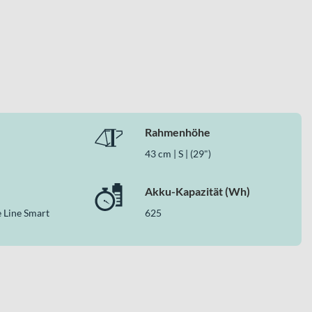
Rahmenhöhe
 Federgabel und die gefederte Sattelstütze mit einem
43 cm | S | (29")
samtpaket für zuverlässige, komfortable und kraftvolle
Akku-Kapazität (Wh)
 Line Smart
625