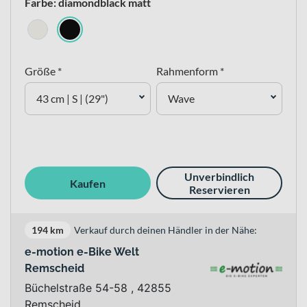
Farbe: diamondblack matt
Größe *
Rahmenform *
43 cm | S | (29")
Wave
Unverbindlich
Kaufen
Reservieren
194 km
Verkauf durch deinen Händler in der Nähe:
e-motion e-Bike Welt
Remscheid
Büchelstraße 54-58 , 42855
Remscheid