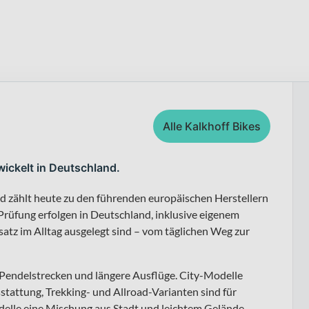
Alle Kalkhoff Bikes
wickelt in Deutschland.
nd zählt heute zu den führenden europäischen Herstellern
rüfung erfolgen in Deutschland, inklusive eigenem
nsatz im Alltag ausgelegt sind – vom täglichen Weg zur
, Pendelstrecken und längere Ausflüge. City-Modelle
tattung, Trekking- und Allroad-Varianten sind für
elle eine Mischung aus Stadt und leichtem Gelände