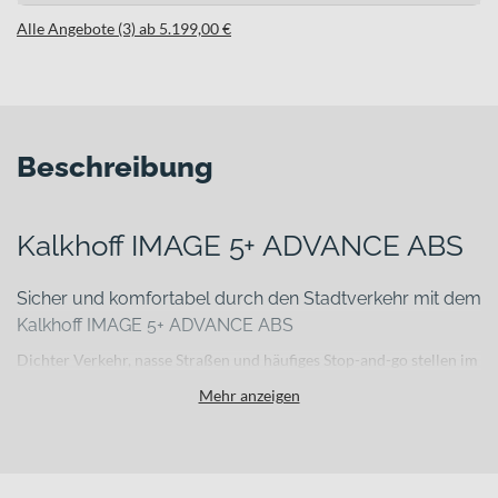
Alle Angebote (3) ab 5.199,00 €
Beschreibung
Kalkhoff IMAGE 5+ ADVANCE ABS
Sicher und komfortabel durch den Stadtverkehr mit dem
Kalkhoff IMAGE 5+ ADVANCE ABS
Dichter Verkehr, nasse Straßen und häufiges Stop-and-go stellen im
Alltag hohe Anforderungen an dein Bike. Das Kalkhoff IMAGE 5+
Mehr anzeigen
ADVANCE ABS wurde genau für diese urbane Realität entwickelt.
Als komfortables E-Citybike unterstützt es dich zuverlässig auf dem
täglichen Weg zur Arbeit, bei Einkaufstouren oder spontanen
Fahrten durch die Stadt – mit durchdachter Technik, die dir