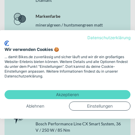
Diamant
Bosch Performance Line CX Smart System Motor mit 85 Nm
für kraftvolle Unterstützung
Markenfarbe
Bosch PowerTube 600 Wh Akku für ausgedehnte Touren
10-Gang-Kettenschaltung mit Shimano CN-LG500 Kette für
mineralgreen / huntsmengreen matt
präzise Gangwechsel
LED-Beleuchtung von Supernova und Trelock mit
Datenschutzerklärung
Rahmenhöhe
Straßenzulassung
50 cm | L | (29")
Wir verwenden Cookies 🍪
Warum dieses Bike in der Kategorie E-MTB Fullys
... damit Bikes.de zuverlässig und sicher läuft und wir dir ein großartiges
überzeugt
Website-Erlebnis bieten können. Weitere Details und alle Optionen findest
Schaltungstyp
du unter dem Punkt "Einstellungen". Dort kannst du deine Cookie-
In der Kategorie E-MTB Fullys bietet Dir das Kalkhoff ENTICE 7+
Einstellungen anpassen. Weitere Informationen findest du in unserer
Kettenschaltung
Datenschutzerklärung.
MOVE eine geländetaugliche Ausstattung mit 130 mm Federgabel,
kräftigen 4-Kolben-Scheibenbremsen und einem leistungsstarken
Bremsen
Bosch Performance Line CX Smart System Antrieb. Die
Akzeptieren
Kombination aus Aluminiumrahmen, vielseitigen Reifen und
Hydraulische Scheibenbremse
integrierter Lichtanlage macht es zu einem sportlichen und zugleich
Ablehnen
Einstellungen
alltagstauglichen Partner für anspruchsvolle Trails.
Motor
Bosch Performance Line CX Smart System, 36
V / 250 W / 85 Nm