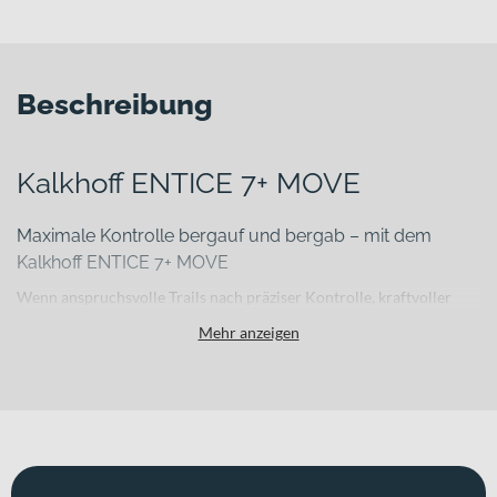
Beschreibung
Kalkhoff ENTICE 7+ MOVE
Maximale Kontrolle bergauf und bergab – mit dem
Kalkhoff ENTICE 7+ MOVE
Wenn anspruchsvolle Trails nach präziser Kontrolle, kraftvoller
Unterstützung und zuverlässiger Bremsperformance verlangen,
Mehr anzeigen
brauchst Du ein E-Mountainbike, das genau dafür gebaut ist. Das
Kalkhoff ENTICE 7+ MOVE kombiniert einen leichten
Aluminiumrahmen mit durchdachter Ausstattung und einem
starken Bosch Antriebssystem – für sportliche Trail-Fahrten und
vielseitige Einsätze im Gelände. Erhältlich ist das Bike in
„moonstonegrey matt“ und „mineralgreen / huntsmengreen matt“.