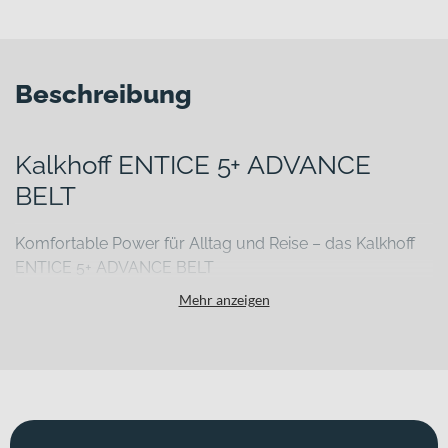
Beschreibung
Kalkhoff ENTICE 5+ ADVANCE
BELT
Komfortable Power für Alltag und Reise – das Kalkhoff
ENTICE 5+ ADVANCE BELT
Du suchst ein E-Bike, das dich täglich zuverlässig durch die Stadt
Mehr anzeigen
bringt und am Wochenende auch längere Touren souverän
meistert? Das Kalkhoff ENTICE 5+ ADVANCE BELT verbindet
leistungsstarke Unterstützung mit hohem Komfort und
durchdachter Technik – ideal für Pendlerinnen und Pendler sowie
für alle, die urbane Mobilität und ausgedehnte Ausflüge
kombinieren möchten.