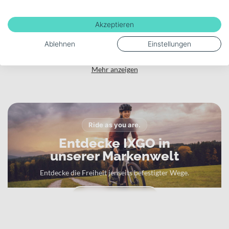
Akku-Kapazität (Wh)
Akzeptieren
600
Ablehnen
Einstellungen
Mehr anzeigen
Ride as you are.
Entdecke IXGO in
unserer Markenwelt
Entdecke die Freiheit jenseits befestigter Wege.
Zur IXGO Markenwelt