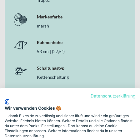
Trapez
Bremse vorne
Suntour XCM34 Boost Gabel mit 100 mm Federweg und
Markenfarbe
Lockout
Schwalbe Smart Sam Performance Reifen für Asphalt und
marsh
Schotter
Zulässiges Gesamtgewicht von 180 kg für hohe
Rahmenhöhe
Alltagstauglichkeit
53 cm | (27,5")
Warum dieses Bike in der Kategorie E-SUV Bikes
überzeugt
Schaltungstyp
Als vielseitiges E-Trekking-Bike vereint es Komfort,
Kettenschaltung
Sicherheitsausstattung und ein leistungsstarkes Bosch
Antriebssystem in einem stimmigen Gesamtpaket. Die solide
Bremsanlage, die integrierte Beleuchtung mit 90 Lux Frontlicht und
Bremsen
Datenschutzerklärung
Bremslicht-Funktion sowie der robuste Aluminiumrahmen machen
Hydraulische Scheibenbremse
es zu einem zuverlässigen Begleiter für Alltag, Pendelstrecken und
Wir verwenden Cookies 🍪
Freizeit – genau das, was Du von hochwertigen E-SUV Bikes
... damit Bikes.de zuverlässig und sicher läuft und wir dir ein großartiges
erwartest.
Motor
Website-Erlebnis bieten können. Weitere Details und alle Optionen findest
du unter dem Punkt "Einstellungen". Dort kannst du deine Cookie-
Bosch, Performance Line CX Gen 5; 250 W,
Einstellungen anpassen. Weitere Informationen findest du in unserer
85 Nm, Mittelmotor
Datenschutzerklärung.