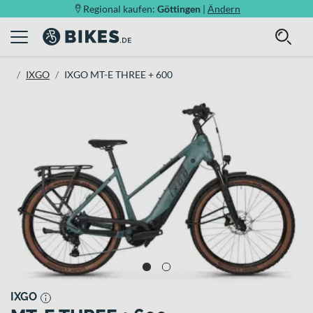
Regional kaufen:
Göttingen
|
Ändern
IXGO
IXGO MT-E THREE + 600
IXGO