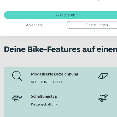
600 Wh PowerTube Akku für ausgedehnte Pendel- und T
Hydraulische SHIMANO Scheibenbremsen mit 4-Kolben
Akzeptieren
Suntour XCM34 Boost Gabel mit 100 mm Federweg und 
Schwalbe Smart Sam Performance Reifen für Asphalt und
Ablehnen
Einstellungen
Zulässiges Gesamtgewicht von 180 kg für hohe Alltagstau
Warum dieses Bike in der Kategorie E-SUV Bik
Deine Bike-Features auf einen
Als vielseitiges E-Trekking-Bike vereint es Komfort, Sicherhei
integrierte Beleuchtung mit 90 Lux Frontlicht und Bremslicht-
– genau das, was Du von hochwertigen E-SUV Bikes erwartest.
Modellserie Bezeichnung
MT-E THREE + 600
Schaltungstyp
Kettenschaltung