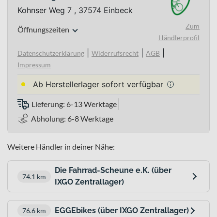
Kohnser Weg 7 , 37574 Einbeck
Zum
Öffnungszeiten
Händlerprofil
|
|
|
Datenschutzerklärung
Widerrufsrecht
AGB
Impressum
Ab Herstellerlager sofort verfügbar
Lieferung: 6-13 Werktage
Abholung: 6-8 Werktage
Weitere Händler in deiner Nähe:
Die Fahrrad-Scheune e.K. (über
74.1 km
IXGO Zentrallager)
EGGEbikes (über IXGO Zentrallager)
76.6 km