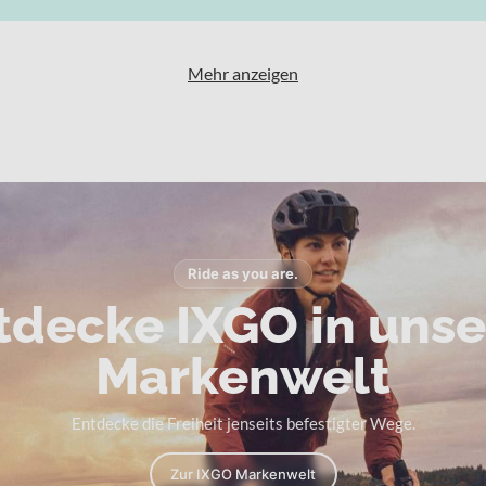
Mehr anzeigen
Ride as you are.
tdecke IXGO in unse
Markenwelt
Entdecke die Freiheit jenseits befestigter Wege.
Zur IXGO Markenwelt