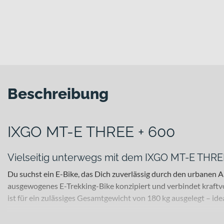
Beschreibung
IXGO MT-E THREE + 600
Vielseitig unterwegs mit dem IXGO MT-E THRE
Du suchst ein E-Bike, das Dich zuverlässig durch den urbanen
ausgewogenes E-Trekking-Bike konzipiert und verbindet kraftv
ist für ein zulässiges Gesamtgewicht von 180 kg ausgelegt – i
Für welche Einsätze eignet sich dieses Bike?