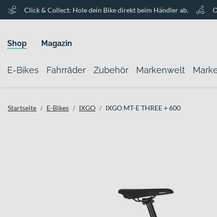
Click & Collect: Hole dein Bike direkt beim Händler ab.
O
Shop
Magazin
E-Bikes
Fahrräder
Zubehör
Markenwelt
Mark
Startseite
E-Bikes
IXGO
IXGO MT-E THREE + 600