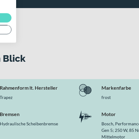
ourenfahrten
-Bremse vorne
Lockout
 Schotter
glichkeit
es überzeugt
 Blick
tsausstattung und ein leistungsstarkes Bosch Antriebssystem in e
Funktion sowie der robuste Aluminiumrahmen machen es zu einem zu
Rahmenform lt. Hersteller
Markenfarbe
Trapez
frost
Bremsen
Motor
Hydraulische Scheibenbremse
Bosch, Performanc
Gen 5; 250 W, 85 N
Mittelmotor