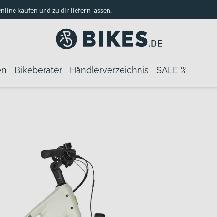
nline kaufen und zu dir liefern lassen.
en
Bikeberater
Händlerverzeichnis
SALE %