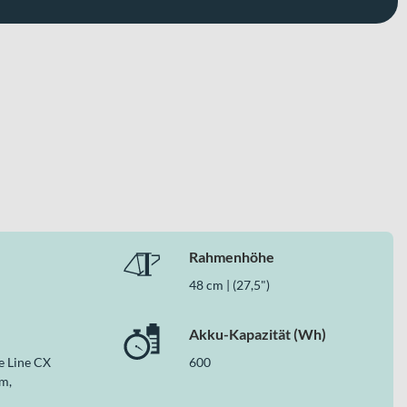
inem stimmigen Gesamtpaket. Die solide Bremsanlage, die
verlässigen Begleiter für Alltag, Pendelstrecken und Freizeit
Rahmenhöhe
48 cm | (27,5")
Akku-Kapazität (Wh)
e Line CX
600
m,