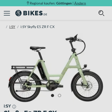
Regional kaufen:
Göttingen
|
Ändern
i:SY
i:SY Skyfly E5 ZR F CX
i:SY