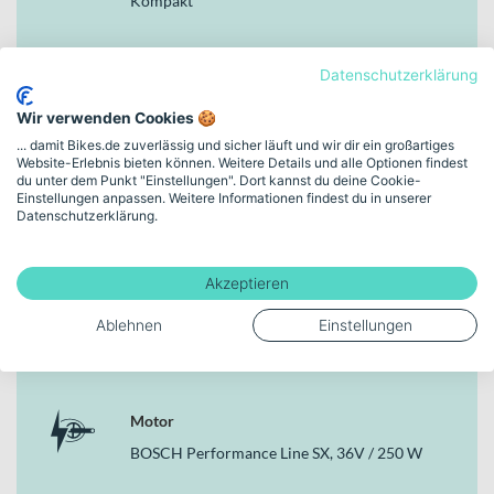
Kompakt
Lenker aus. Das Zusammenspiel aus Bosch Motor, Akku und
Display sorgt für eine harmonische, moderne E‑Bike-Erfahrung.
Markenfarbe
Datenschutzerklärung
Deine Vorteile
light green
Wir verwenden Cookies 🍪
Leichter Carbonrahmen mit Original i:SY Carbon Starrgabel
BOSCH Performance Line SX, 36V / 250 W Motor für
... damit Bikes.de zuverlässig und sicher läuft und wir dir ein großartiges
Rahmenhöhe
Website-Erlebnis bieten können. Weitere Details und alle Optionen findest
dynamische Unterstützung
47 cm | (20")
du unter dem Punkt "Einstellungen". Dort kannst du deine Cookie-
BOSCH PowerPack 545 Akku mit 545 Wh für
Einstellungen anpassen. Weitere Informationen findest du in unserer
alltagstaugliche Reichweite
Datenschutzerklärung.
Nabenschaltung mit 5 Gängen und wartungsarmem GATES
Schaltungstyp
CDX Centertrack Zahnriemen
Nabenschaltung
Hydraulische 4 Kolben Scheibenbremse Tektro HD-T532
Akzeptieren
vorne
Ablehnen
Einstellungen
FUXON Lichtanlage mit 100 Lux Frontlicht und
Bremsen
Verzögerungslicht hinten, mit Straßenzulassung
Hydraulische Scheibenbremse
Zulässiges Gesamtgewicht von 150 kg bei einem Bikegewicht
von 19.6 kg
Motor
Warum dieses Bike in der Kategorie E‑Kompakträder
BOSCH Performance Line SX, 36V / 250 W
überzeugt