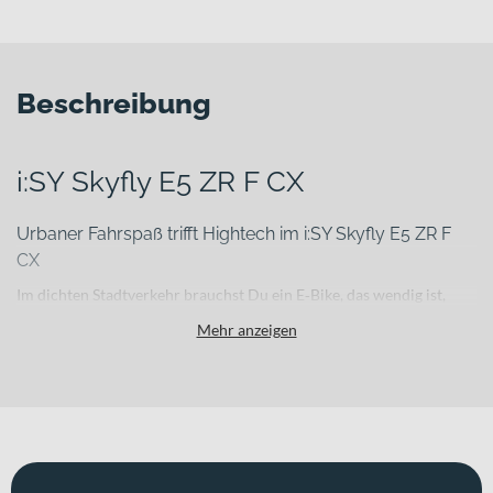
Beschreibung
i:SY Skyfly E5 ZR F CX
Urbaner Fahrspaß trifft Hightech im i:SY Skyfly E5 ZR F
CX
Im dichten Stadtverkehr brauchst Du ein E‑Bike, das wendig ist,
kraftvoll unterstützt und trotzdem leicht zu handhaben bleibt.
Mehr anzeigen
Genau hier setzt das i:SY Skyfly E5 ZR F CX an. Entwickelt für die
urbane Mobilität und komfortorientierte Alltagsfahrten, verbindet
es kompakte Bauweise mit moderner E‑Technologie – ideal für
Pendler und alle, die ihre täglichen Wege effizient und mit Freude
zurücklegen wollen.
Für welche Einsätze eignet sich dieses Bike?