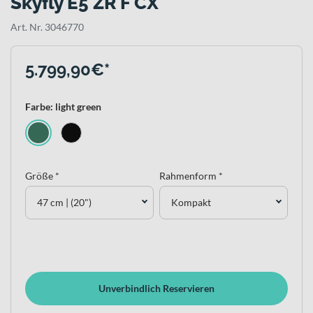
Skyfly E5 ZR F CX
Art. Nr. 3046770
5.799,90€*
Farbe: light green
Größe *
Rahmenform *
47 cm | (20")
Kompakt
Unverbindlich Reservieren