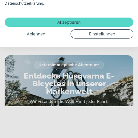
Datenschutzerklärung.
Akku-Kapazität (Wh)
720
Akzeptieren
Ablehnen
Einstellungen
Mehr anzeigen
Unternimm epische Abenteuer.
Entdecke Husqvarna E-
Bicycles in unserer
Markenwelt
Wir verändern die Welt – mit jeder Fahrt.
Zur Husqvarna E-Bicycles Markenwelt