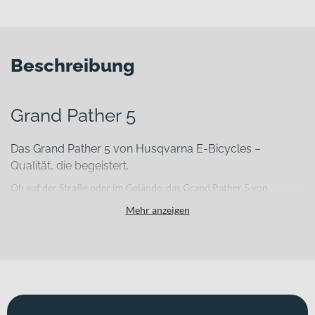
Beschreibung
Grand Pather 5
Das Grand Pather 5 von Husqvarna E-Bicycles –
Qualität, die begeistert.
Ob auf der Straße oder im Gelände, das Grand Pather 5 von
Husqvarna E-Bicycles lässt Dich nicht im Stich. Die Damen-
Mehr anzeigen
Rahmenform bietet Dir den nötigen Halt, während die Farbe blue /
dark blue matt für einen eleganten Auftritt sorgt. Der
leistungsstarke Yamaha PW-X3, 250 W, 85 Nm sorgt für kraftvolle
Unterstützung auf jeder Fahrt. Mit einer hydraulischen
Scheibenbremse und einer 12-Gang-Schaltung fährst Du mit
höchstem Komfort und Sicherheit. Erlebe den Unterschied – mit
einem Fahrrad, das Qualität und Stil vereint.