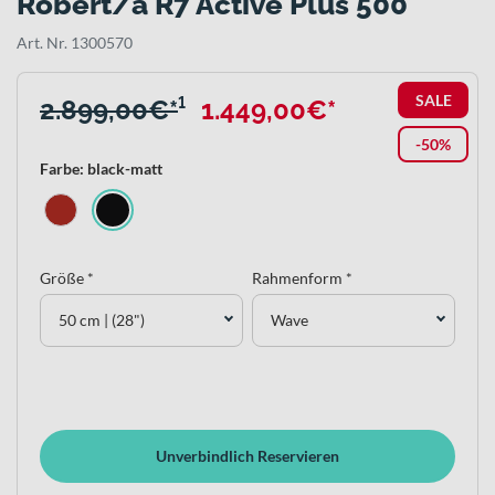
Robert/a R7 Active Plus 500
Art. Nr. 1300570
SALE
2.899,00€*
¹
1.449,00€*
-50%
Farbe: black-matt
Größe *
Rahmenform *
50 cm | (28")
Wave
Unverbindlich Reservieren