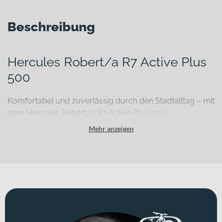
Beschreibung
Hercules Robert/a R7 Active Plus
500
Komfortabel und zuverlässig durch den Stadtalltag – mit
dem Hercules Robert/a R7 Active Plus 500
Stau, volle Busse und weite Wege zur Arbeit können den Alltag
Mehr anzeigen
schnell anstrengend machen. Das Hercules Robert/a R7 Active Plus
500 unterstützt Dich dabei, mobil und entspannt durch die Stadt zu
kommen. Als komfortorientiertes E-Citybike verbindet es
durchdachte Technik mit alltagstauglicher Ausstattung – ideal für
Pendelstrecken, Einkäufe oder spontane Freizeitfahrten.
Für welche Einsätze eignet sich dieses Bike?
Dieses E-Bike richtet sich an Stadtbewohnerinnen und