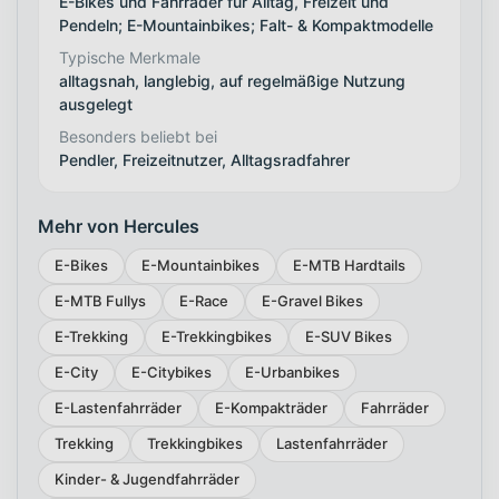
E-Bikes und Fahrräder für Alltag, Freizeit und
Pendeln; E-Mountainbikes; Falt- & Kompaktmodelle
Typische Merkmale
alltagsnah, langlebig, auf regelmäßige Nutzung
ausgelegt
Besonders beliebt bei
Pendler, Freizeitnutzer, Alltagsradfahrer
Mehr von Hercules
E-Bikes
E-Mountainbikes
E-MTB Hardtails
E-MTB Fullys
E-Race
E-Gravel Bikes
E-Trekking
E-Trekkingbikes
E-SUV Bikes
E-City
E-Citybikes
E-Urbanbikes
E-Lastenfahrräder
E-Kompakträder
Fahrräder
Trekking
Trekkingbikes
Lastenfahrräder
Kinder- & Jugendfahrräder