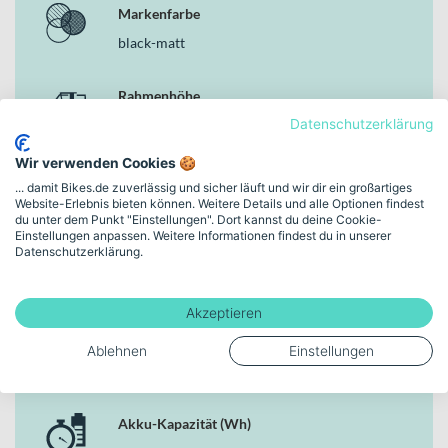
Markenfarbe
Deine Vorteile
black-matt
Bosch Active Line Plus Motor mit 50 Nm für harmonische
Unterstützung im Stadtverkehr
Bosch PowerPack Akku mit 500 Wh für zuverlässige
Rahmenhöhe
Reichweite im Alltag
50 cm | (28")
Datenschutzerklärung
7-Gang-Nabenschaltung mit KMC Z1EHX Kette für
wartungsarmen Betrieb
Wir verwenden Cookies 🍪
Hydraulische Magura HS-11 Felgenbremsen kombiniert mit
Schaltungstyp
... damit Bikes.de zuverlässig und sicher läuft und wir dir ein großartiges
Rücktrittbremse
Website-Erlebnis bieten können. Weitere Details und alle Optionen findest
Nabenschaltung
Einstellbare Federgabel mit 63 mm Federweg für mehr
du unter dem Punkt "Einstellungen". Dort kannst du deine Cookie-
Einstellungen anpassen. Weitere Informationen findest du in unserer
Komfort auf unebenen Wegen
Datenschutzerklärung.
Bremsen
Supero Optima safe Reifen 50-622 mit Pannenschutz für
zusätzliche Sicherheit
Hydraulische Felgenbremse; Rücktrittbremse
Zulässiges Gesamtgewicht von 135 kg für hohe
Akzeptieren
Alltagstauglichkeit
Motor
Ablehnen
Einstellungen
Warum dieses Bike in der Kategorie E-Citybikes
Bosch Active Line Plus, 50 Nm
überzeugt
Als durchdachtes E-Citybike kombiniert das Hercules Robert/a R7
Akku-Kapazität (Wh)
Active Plus 500 einen robusten Aluminiumrahmen, eine