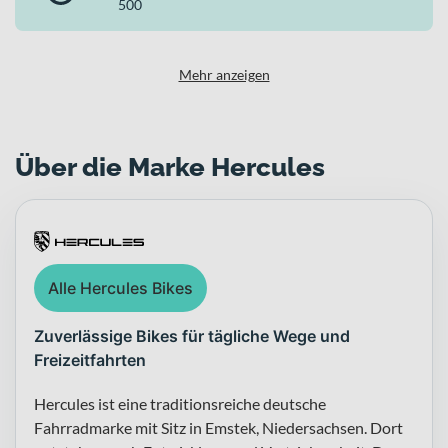
500
komfortable Federgabel und ein Bosch Antriebssystem mit 500 Wh
Akku zu einem stimmigen Gesamtpaket für die Stadt. Die
wartungsarme 7-Gang-Nabenschaltung, die hydraulischen
Felgenbremsen und die pannengeschützten Reifen machen es zu
Mehr anzeigen
einem zuverlässigen Begleiter für tägliche Wege und entspannte
Touren im urbanen Raum.
Über die Marke Hercules
Alle Hercules Bikes
Zuverlässige Bikes für tägliche Wege und
Freizeitfahrten
Hercules ist eine traditionsreiche deutsche
Fahrradmarke mit Sitz in Emstek, Niedersachsen. Dort