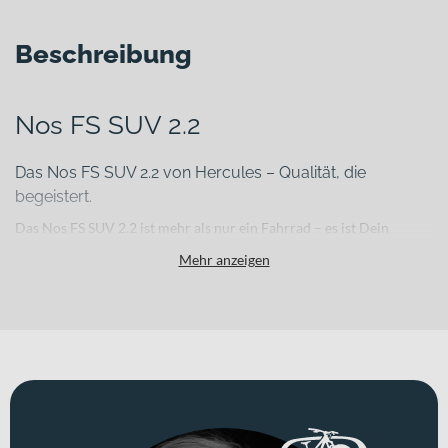
Beschreibung
Nos FS SUV 2.2
Das Nos FS SUV 2.2 von Hercules – Qualität, die
begeistert.
Das Nos FS SUV 2.2 ist mehr als nur ein Fahrrad – es ist Dein
zuverlässiger Partner für jede Tour. Die Diamant-Rahmenform und
Mehr anzeigen
die Farbe beigemetallic-matt machen dieses Modell einzigartig und
unverwechselbar. Der leistungsstarke Shimano EP8, 250 Watt, 85
Nm sorgt für kraftvolle Unterstützung auf jeder Fahrt. Mit einer
hydraulischen Scheibenbremse und einer 12-Gang-Schaltung
gleitest Du sicher und bequem dahin. Mit diesem Fahrrad erlebst
Du nicht nur Fahrspaß, sondern auch erstklassigen Komfort und
höchste Qualität.