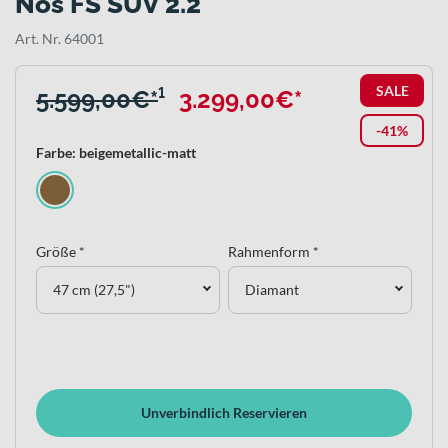
Nos FS SUV 2.2
Art. Nr. 64001
SALE
5.599,00€*
¹
3.299,00€*
-41%
Farbe: beigemetallic-matt
Größe *
Rahmenform *
47 cm (27,5")
Diamant
Unverbindlich Reservieren