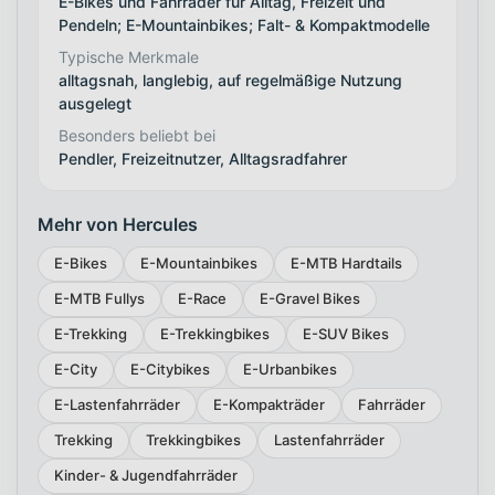
E-Bikes und Fahrräder für Alltag, Freizeit und
Pendeln; E-Mountainbikes; Falt- & Kompaktmodelle
Typische Merkmale
alltagsnah, langlebig, auf regelmäßige Nutzung
ausgelegt
Besonders beliebt bei
Pendler, Freizeitnutzer, Alltagsradfahrer
Mehr von Hercules
E-Bikes
E-Mountainbikes
E-MTB Hardtails
E-MTB Fullys
E-Race
E-Gravel Bikes
E-Trekking
E-Trekkingbikes
E-SUV Bikes
E-City
E-Citybikes
E-Urbanbikes
E-Lastenfahrräder
E-Kompakträder
Fahrräder
Trekking
Trekkingbikes
Lastenfahrräder
Kinder- & Jugendfahrräder