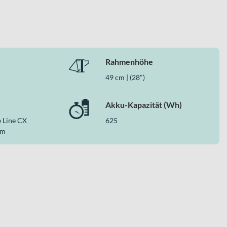
istungsstarken Bosch Antrieb und hochwertige Komponenten zu
Rahmenhöhe
ie technisch zu deinen Ansprüchen – ob auf dem Weg zur Arbeit
49 cm | (28")
Akku-Kapazität (Wh)
 Line CX
625
Nm