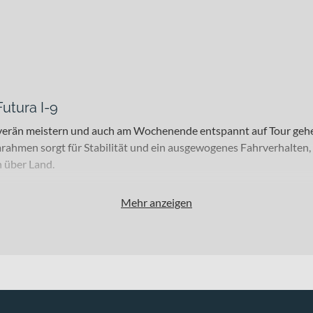
utura I-9
 souverän meistern und auch am Wochenende entspannt auf Tour ge
rahmen sorgt für Stabilität und ein ausgewogenes Fahrverhalte
 über Land.
Mehr anzeigen
 Freizeitfahrer, die Wert auf Zuverlässigkeit und Komfort legen. 
ra I-9 ist auf vielseitige Nutzung ausgelegt. Erhältlich ist es in
t dabei auf Laufrädern in 28 Zoll.
ntrieb und ein zulässiges Gesamtgewicht von 150 kg. Für zusätzl