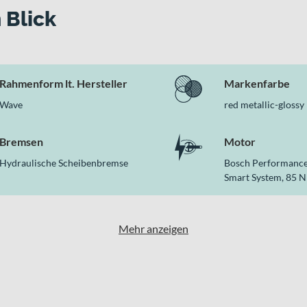
u 50 Lux) und Busch & Müller 2C LED-Rücklicht
 Blick
gbikes überzeugt
nen robusten Aluminiumrahmen, komfortable 63 mm Federgabel, le
Rahmenform lt. Hersteller
Markenfarbe
y“ und „nutria-matt“, passt es optisch ebenso zu deinem Alltag w
Wave
red metallic-glossy
Bremsen
Motor
Hydraulische Scheibenbremse
Bosch Performance
Smart System, 85 
Mehr anzeigen