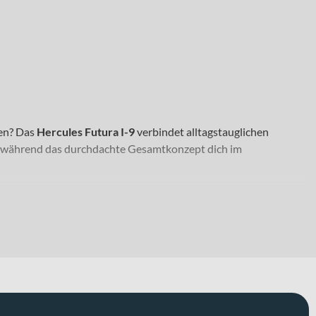
hen? Das
Hercules Futura I-9
verbindet alltagstauglichen
n, während das durchdachte Gesamtkonzept dich im
Ob tägliche Wege durch die Stadt, entspannte Wochenendausflüge
 den Rahmenformen
Trapez
und
Wave
, was dir je nach Vorliebe
ichen Komfort sorgt die SR Suntour NEX-E25 Federgabel mit 63