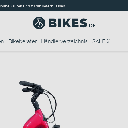
nline kaufen und zu dir liefern lassen.
en
Bikeberater
Händlerverzeichnis
SALE %