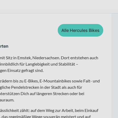
Alle Hercules Bikes
hrten
mit Sitz in Emstek, Niedersachsen. Dort entstehen auch
nbildlich für Langlebigkeit und Stabilität –
en Einsatz gefragt sind.
grädern bis zu E-Bikes, E-Mountainbikes sowie Falt- und
iche Pendelstrecken in der Stadt als auch für
erstützen Dich auf längeren Strecken oder bei
tauraum.
lässlichkeit zählt: auf dem Weg zur Arbeit, beim Einkauf
t, das regelmäßige Wege souverän meistert und auf