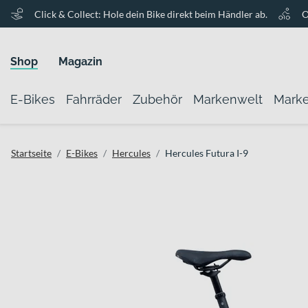
Click & Collect: Hole dein Bike direkt beim Händler ab.
O
Shop
Magazin
E-Bikes
Fahrräder
Zubehör
Markenwelt
Mark
Startseite
E-Bikes
Hercules
Hercules Futura I-9