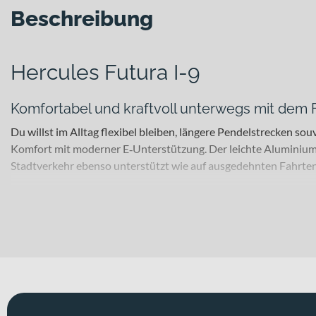
Beschreibung
Hercules Futura I-9
Komfortabel und kraftvoll unterwegs mit dem F
Du willst im Alltag flexibel bleiben, längere Pendelstrecken
Komfort mit moderner E‑Unterstützung. Der leichte Aluminium
Stadtverkehr ebenso unterstützt wie auf ausgedehnten Fahrten
Für welche Einsätze eignet sich dieses Bike?
Dieses E-Trekkingbike ist ideal für Alltagsfahrer, Pendler und
oder längere Strecken mit elektrischer Unterstützung – das Futu
einen besonders bequemen Auf- und Abstieg ermöglicht. Du rolls
Technisches Konzept und Systemintegration
Der Rahmen aus Aluminium bildet die stabile Basis für den E‑A