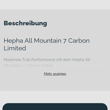
Beschreibung
Hepha All Mountain 7 Carbon
Limited
Maximale Trail-Performance mit dem Hepha All
Mountain 7 Carbon Limited
Wenn anspruchsvolle Trails, lange Anstiege und technisch
Mehr anzeigen
fordernde Abfahrten auf deinem Plan stehen, brauchst du ein E-
Mountainbike, das Leistung, Kontrolle und Ausdauer vereint. Das
Hepha All Mountain 7 Carbon Limited setzt genau hier an: Ein
leichter Carbonrahmen trifft auf moderne Fahrwerkskomponenten
und einen kraftvollen Antrieb – entwickelt für intensive All-
Mountain-Einsätze und bergab-orientierte Abenteuer. Erhältlich ist
das Bike in „black“.