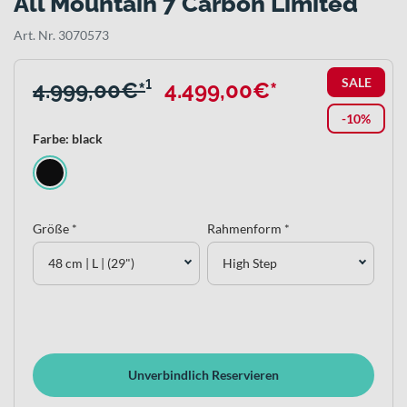
All Mountain 7 Carbon Limited
Art. Nr. 3070573
SALE
4.999,00€*
¹
4.499,00€*
-10%
Farbe: black
Größe *
Rahmenform *
48 cm | L | (29")
High Step
Unverbindlich Reservieren