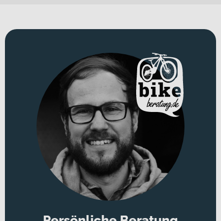
Kontrolle vereint. Das Hepha All Mountain 7 Alloy Long Range SUV
wurde genau für diese Anforderungen entwickelt: für ausgedehnte
Touren im gemischten Terrain, für sportliche Offroad-Passagen und
für alle, die ein vielseitiges E-Trekkingbike mit klarer All-Mountain-
DNA suchen.
Für welche Einsätze eignet sich dieses Bike?
Dieses E-Bike fühlt sich auf langen Trekking-Touren ebenso zuhause
wie auf anspruchsvollen Wald- und Bergtrails. Dank 29 Zoll
Laufrädern profitierst Du von einem harmonischen
Überrollverhalten und stabiler Spurtreue – ideal für
abwechslungsreiche Strecken mit Schotter, Wurzeln und
befestigten Wegen. Der robuste Rahmen aus Aluminium verbindet
Stabilität mit einem direkten Fahrgefühl und macht das Bike zum
zuverlässigen Partner für sportlich orientierte Fahrerinnen und
Fahrer mit Offroad-Anspruch. In der Farbvariante „dark olive“
unterstreicht es seinen kraftvollen, naturverbundenen Charakter.
Die Rahmenform High Step sorgt dabei für eine sportlich-straffe
Geometrie und ein präzises Handling im Gelände.
Technisches Konzept und Systemintegration
Persönliche Beratung