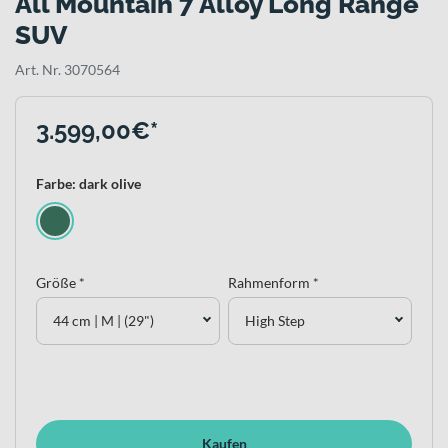
All Mountain 7 Alloy Long Range
SUV
Art. Nr. 3070564
3.599,00€*
Farbe: dark olive
Größe *
Rahmenform *
44 cm | M | (29")
High Step
Kaufen