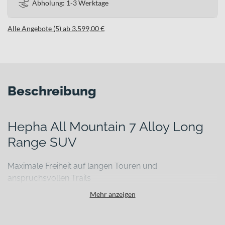
Abholung: 1-3 Werktage
Alle Angebote (5) ab 3.599,00 €
Beschreibung
Hepha All Mountain 7 Alloy Long
Range SUV
Maximale Freiheit auf langen Touren und
anspruchsvollen Trails
Wenn Deine Ausfahrten längst nicht mehr am Ortsrand enden und
Mehr anzeigen
Du sowohl steile Anstiege als auch anspruchsvolle Trails souverän
meistern willst, brauchst Du ein E-Bike, das Leistung, Komfort und