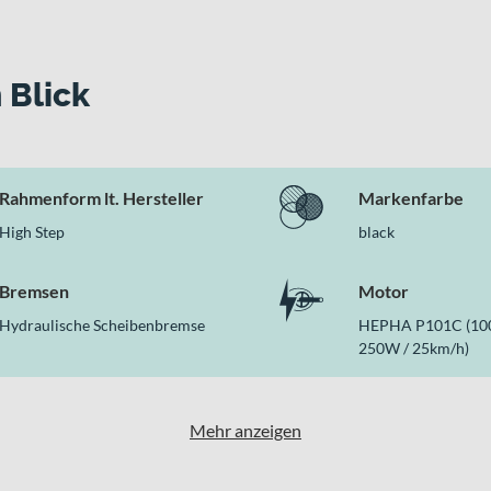
ür präzise Gangwechsel
 Verkehr
dtails überzeugt
 Blick
verbindet es die Direktheit eines Hardtails mit der zusätzlichen
lle Motor-Akku-Kombination machen es zu einem vielseitigen Beg
Rahmenform lt. Hersteller
Markenfarbe
High Step
black
Bremsen
Motor
Hydraulische Scheibenbremse
HEPHA P101C (10
250W / 25km/h)
Mehr anzeigen