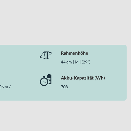
 Power des HEPHA Antriebs. Der stabile Aluminium-Rahmen, die
leiter für ambitionierte Trail-Abenteuer.
Rahmenhöhe
44 cm | M | (29")
Akku-Kapazität (Wh)
0Nm /
708