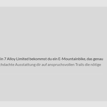
ain 7 Alloy Limited bekommst du ein E-Mountainbike, das genau
hdachte Ausstattung dir auf anspruchsvollen Trails die nötige
rails unterwegs sind. Ob lange Berganstiege, schnelle
. Mit Laufrädern in 29 Zoll profitierst du von einem