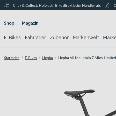
Click & Collect: Hole dein Bike direkt beim Händler ab.
O
Shop
Magazin
E-Bikes
Fahrräder
Zubehör
Markenwelt
Mark
Startseite
E-Bikes
Hepha
Hepha All Mountain 7 Alloy Limited