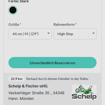
Farbe: black
Größe *
Rahmenform *
44 cm | M | (29")
High Step
Unverbindlich Reservieren
22.9 km
Verkauf durch deinen Händler in der Nähe:
Schelp & Fischer oHG
Veckerhäger Straße 30 , 34346
Hann. Münden