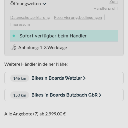
Zum
Öffnungszeiten
Händlerprofil
|
|
Datenschutzerklärung
Reservierungsbedingungen
Impressum
Sofort verfügbar beim Händler
Abholung: 1-3 Werktage
Weitere Händler in deiner Nähe:
Bikes'n Boards Wetzlar
146 km
Bikes `n Boards Butzbach GbR
150 km
Alle Angebote (7) ab 2.999,00 €