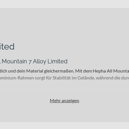
ited
 Mountain 7 Alloy Limited
n dich und dein Material gleichermaßen. Mit dem Hepha All Mount
minium-Rahmen sorgt für Stabilität im Gelände, während die durc
Mehr anzeigen
n-Fahrer und technikaffine E-Biker, die auf abwechslungsreichen T
 dir die passende Kombination aus Kraft, Kontrolle und Reichweite