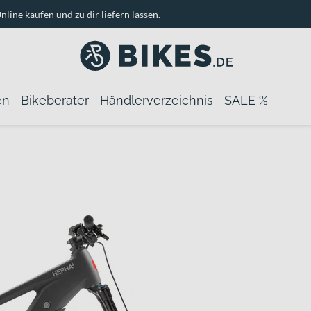
nline kaufen und zu dir liefern lassen.
en
Bikeberater
Händlerverzeichnis
SALE %