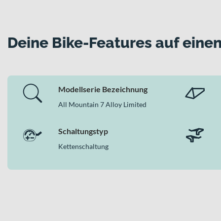
10-Gang Kettenschaltung mit Shimano CN-LG500 Kette f
Straßenzulassung für den legalen Einsatz im öffentlichen
Warum dieses Bike in der Kategorie E-MTB Har
Deine Bike-Features auf einen
Als sportliches E-Bike in der Unterkategorie E-MTB Hardtails 
durchdachte Federung mit 150 mm und 140 mm sowie die kraftvo
Modellserie Bezeichnung
All Mountain 7 Alloy Limited
Schaltungstyp
Kettenschaltung