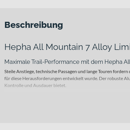
Beschreibung
Hepha All Mountain 7 Alloy Lim
Maximale Trail-Performance mit dem Hepha All
Steile Anstiege, technische Passagen und lange Touren forder
für diese Herausforderungen entwickelt wurde. Der robuste Alu
Kontrolle und Ausdauer bietet.
Für welche Einsätze eignet sich dieses Bike?
Dieses E-Mountainbike ist ideal für anspruchsvolle All-Mountai
Abfahrten oder technisch verblockte Passagen – das Bike bietet
souveränen Überrollverhalten und viel Laufruhe im Gelände.