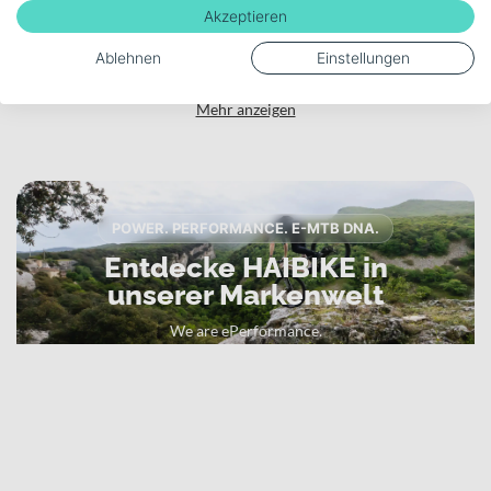
Akku-Kapazität (Wh)
Akzeptieren
720
Ablehnen
Einstellungen
Mehr anzeigen
POWER. PERFORMANCE. E-MTB DNA.
Entdecke HAIBIKE in
unserer Markenwelt
We are ePerformance.
Zur HAIBIKE Markenwelt