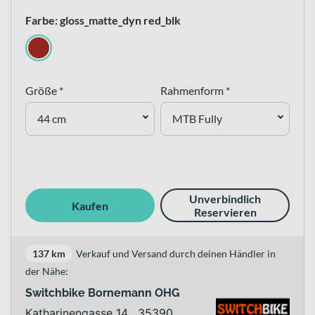
Farbe: gloss_matte_dyn red_blk
Größe *
Rahmenform *
44 cm
MTB Fully
Unverbindlich
Kaufen
Reservieren
137 km
Verkauf und Versand durch deinen Händler in
der Nähe:
Switchbike Bornemann OHG
Katharinengasse 14 , 35390