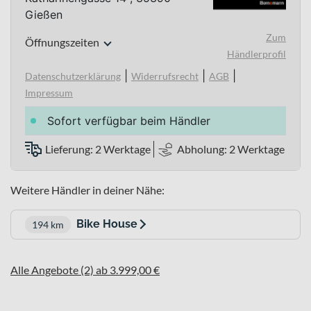
Gießen
Zum
Öffnungszeiten
Händlerprofil
|
|
|
Datenschutzerklärung
Widerrufsrecht
AGB
Impressum
Sofort verfügbar beim Händler
Lieferung: 2 Werktage
Abholung: 2 Werktage
Weitere Händler in deiner Nähe:
Bike House
194 km
Alle Angebote (2) ab 3.999,00 €