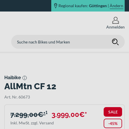
Regional kaufen:
Göttingen
|
Ändern
Anmelden
Haibike
AllMtn CF 12
Art. Nr. 60673
SALE
7.299,00€*
¹
3.999,00€*
Inkl. MwSt. zzgl. Versand
-45%