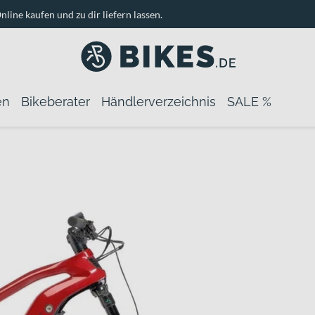
nline kaufen und zu dir liefern lassen.
en
Bikeberater
Händlerverzeichnis
SALE %