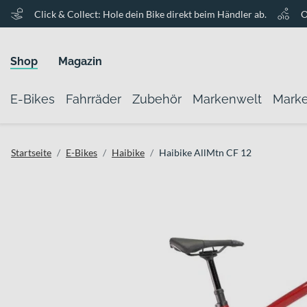
Click & Collect: Hole dein Bike direkt beim Händler ab.
O
Shop
Magazin
E-Bikes
Fahrräder
Zubehör
Markenwelt
Mark
Startseite
E-Bikes
Haibike
Haibike AllMtn CF 12