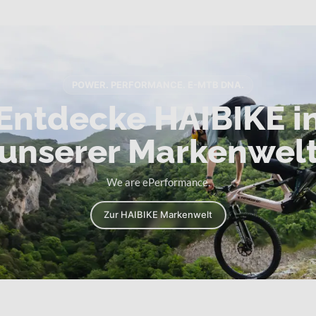
POWER. PERFORMANCE. E-MTB DNA.
Entdecke HAIBIKE i
unserer Markenwel
We are ePerformance.
Zur HAIBIKE Markenwelt