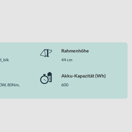
Rahmenhöhe
d_blk
44 cm
Akku-Kapazität (Wh)
0W, 80Nm,
600