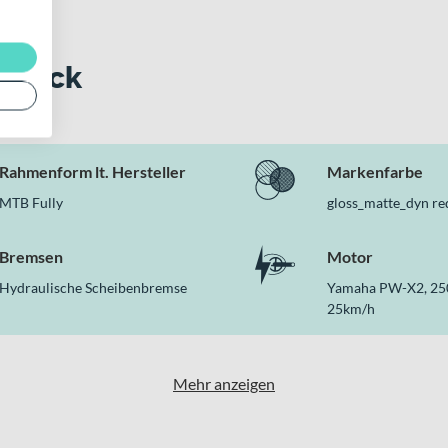
 Blick
Rahmenform lt. Hersteller
Markenfarbe
MTB Fully
gloss_matte_dyn re
Bremsen
Motor
Hydraulische Scheibenbremse
Yamaha PW-X2, 25
25km/h
Mehr anzeigen