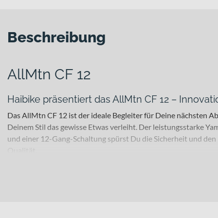
Beschreibung
AllMtn CF 12
Haibike präsentiert das AllMtn CF 12 – Innovatio
Das AllMtn CF 12 ist der ideale Begleiter für Deine nächsten 
Deinem Stil das gewisse Etwas verleiht. Der leistungsstarke Y
und einer 12-Gang-Schaltung spürst Du die Sicherheit und den 
Qualität.