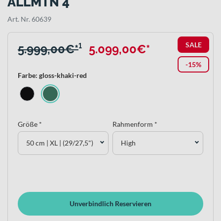
ALLMTN 4
Art. Nr. 60639
SALE
5.999,00€*
¹
5.099,00€*
-15%
Farbe: gloss-khaki-red
Größe *
Rahmenform *
50 cm | XL | (29/27,5")
High
Unverbindlich Reservieren