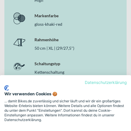
High
Deine Vorteile
Leistungsstarker Bosch Performance Line CX Motor mit
Markenfarbe
85Nm für anspruchsvolle Anstiege
gloss-khaki-red
Bosch PowerTube Akku mit 800Wh für ausgedehnte Trail-
Touren
Rahmenhöhe
RockShox Psylo Gold RC Gabel mit 160mm Federweg für
hohe Kontrolle im Gelände
50 cm | XL | (29/27,5")
12-Gang-Kettenschaltung mit Sram Eagle 70 T-Type 12s für
präzise Gangwechsel
Schaltungstyp
Hydraulische Scheibenbremse mit SRAM DB8 Stealth (4
pistons, 203 mm) für starke Bremsperformance
Kettenschaltung
Absenkbare XLC Dropper SP-T21 Sattelstütze mit 125 mm
Datenschutzerklärung
Travel für maximale Bewegungsfreiheit
Bremsen
Zulässiges Gesamtgewicht von 135 kg für vielseitige
Wir verwenden Cookies 🍪
Einsatzmöglichkeiten
Hydraulische Scheibenbremse
... damit Bikes.de zuverlässig und sicher läuft und wir dir ein großartiges
Website-Erlebnis bieten können. Weitere Details und alle Optionen findest
Warum dieses Bike in der Kategorie E-MTB Fullys
du unter dem Punkt "Einstellungen". Dort kannst du deine Cookie-
Motor
überzeugt
Einstellungen anpassen. Weitere Informationen findest du in unserer
Datenschutzerklärung.
Yamaha PW-X3, 250W, 85Nm, 25km/h
Das Haibike ALLMTN 4 verbindet als ausgewachsenes E-MTB Fully
einen stabilen Aluminiumrahmen, 160mm Federweg, kraftvolle