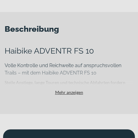
Beschreibung
Haibike ADVENTR FS 10
Volle Kontrolle und Reichweite auf anspruchsvollen
Trails – mit dem Haibike ADVENTR FS 10
Steile Anstiege, lange Touren und technische Abfahrten fordern
Mensch und Material gleichermaßen. Wenn Du im Gelände keine
Mehr anzeigen
Kompromisse eingehen willst und ein E-MTB suchst, das bergauf
effizient unterstützt und bergab souverän bleibt, liefert Dir das
Haibike ADVENTR FS 10 die passende Plattform. Als
leistungsstarkes All-Mountain E-MTB Fully verbindet es sportliche
Performance mit hoher Reichweite und durchdachter Ausstattung
– erhältlich in „gloss-warm grey-blk“.