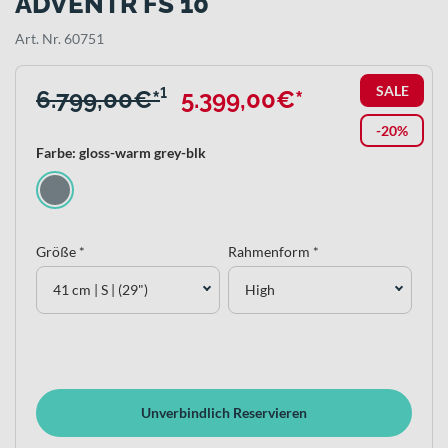
ADVENTR FS 10
Art. Nr. 60751
SALE
6.799,00€*
¹
5.399,00€*
-20%
Farbe: gloss-warm grey-blk
Größe *
Rahmenform *
41 cm | S | (29")
High
Unverbindlich Reservieren