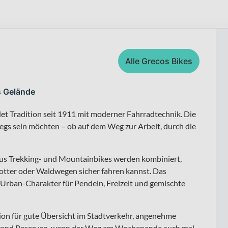
Alle Grecos Bikes
s Gelände
 Tradition seit 1911 mit moderner Fahrradtechnik. Die
wegs sein möchten – ob auf dem Weg zur Arbeit, durch die
aus Trekking- und Mountainbikes werden kombiniert,
hotter oder Waldwegen sicher fahren kannst. Das
Urban-Charakter für Pendeln, Freizeit und gemischte
ition für gute Übersicht im Stadtverkehr, angenehme
ügend Reserven, wenn der Weg am Wochenende auch mal