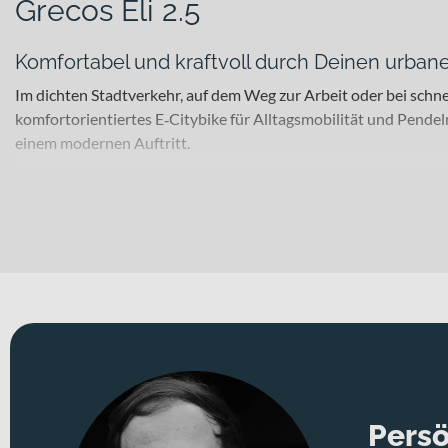
Grecos Eli 2.5
Komfortabel und kraftvoll durch Deinen urbanen
Im dichten Stadtverkehr, auf dem Weg zur Arbeit oder bei schne
komfortorientiertes E‑Citybike für Alltagsmobilität und Pendel
einem modernen Auftritt.
Für welche Einsätze eignet sich dieses Bike?
Ob Pendeln zur Arbeit, Einkaufsfahrten oder kurze Stadtstrecken
ruhigen Geradeauslauf, der besonders im Stadtverkehr angene
an Komfort und Auf- und Absteigen passt. Erhältlich ist das Bik
Technisches Konzept und Systemintegration
Für eine wartungsarme und saubere Kraftübertragung sorgt de
harmonisches Schaltverhalten und eine besonders leise Perfo
Bremsleistung. Bei Nässe oder im dichten Verkehr sorgt das für
Energizer Plus 50-622 Reifen in Braun genießt Du eine zuverläs
Persö
Gesamtgewicht von 120 kg schafft dabei klare Reserven für Di