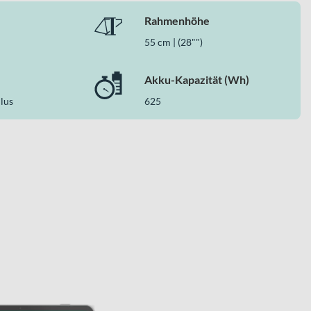
Rahmenhöhe
55 cm | (28"")
Akku-Kapazität (Wh)
lus
625