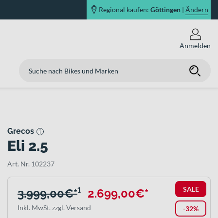
Regional kaufen:
Göttingen
|
Ändern
Anmelden
Grecos
Eli 2.5
Art. Nr. 102237
SALE
3.999,00€*
¹
2.699,00€*
Inkl. MwSt. zzgl. Versand
-32%