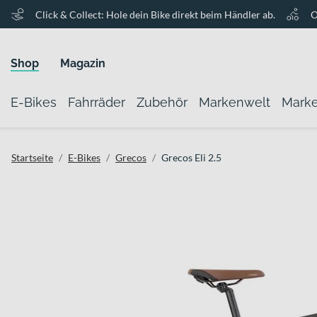
Click & Collect: Hole dein Bike direkt beim Händler ab.
O
Shop
Magazin
E-Bikes
Fahrräder
Zubehör
Markenwelt
Mark
Startseite
E-Bikes
Grecos
Grecos Eli 2.5