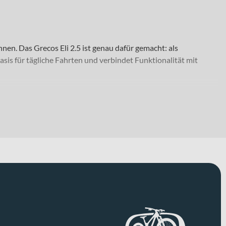
en. Das Grecos Eli 2.5 ist genau dafür gemacht: als
sis für tägliche Fahrten und verbindet Funktionalität mit
u rollst auf Laufrädern in 28 Zoll und profitierst von einem
 Du die Variante wählen, die am besten zu Deinen Ansprüchen
ht nur technisch, sondern auch optisch die passende Ausführung.
 Nabenschaltung. Gerade im Alltag bedeutet das für Dich ein
 und hinten geben Dir eine präzise und gut dosierbare
ergänzt das durch ein stabiles Lenkverhalten. Mit den Schwalbe
lstütze Deinen Sitzkomfort unterstützt. Das zulässige