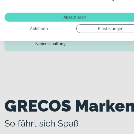
Kraftübertragung – genau das, was Du im täglichen Einsatz vo
Modellserie Bezeichnung
Akzeptieren
Eli 2.5
Ablehnen
Einstellungen
Schaltungstyp
Nabenschaltung
GRECOS Marken
So fährt sich Spaß