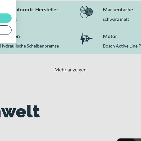
n einem modernen E‑Citybike erwartest.
Rahmenform lt. Hersteller
Markenfarbe
Diamant
schwarz matt
Bremsen
Motor
Hydraulische Scheibenbremse
Bosch Active Line P
Mehr anzeigen
welt