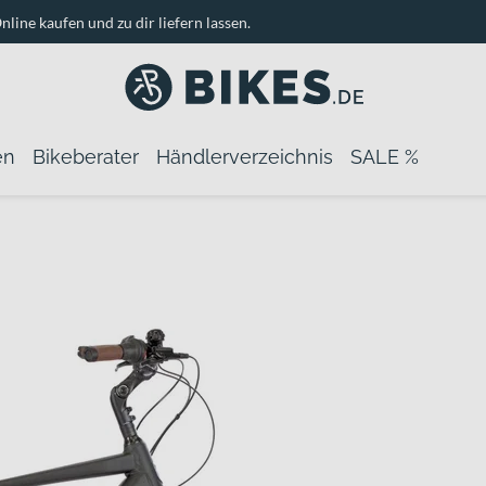
nline kaufen und zu dir liefern lassen.
en
Bikeberater
Händlerverzeichnis
SALE %