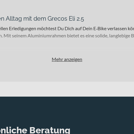
 Alltag mit dem Grecos Eli 2.5
llen Erledigungen möchtest Du Dich auf Dein E‑Bike verlassen könn
n. Mit seinem Aluminiumrahmen bietet es eine solide, langlebige Ba
Mehr anzeigen
 – dieses E‑Citybike spielt seine Stärken im urbanen Umfeld aus. D
hm ist. Dank der Rahmenformen Wave, Trapez und Diamant kannst
e in „petrol“, „berry matt“ und „schwarz matt“ – so findest Du nic
r Gates CDX 125T Riemenantrieb in Kombination mit einer 8-Gang
rmance. Die hydraulischen Scheibenbremsen SHIMANO MT200 vorne
 ein sicheres Gefühl. Die Aluminium-Gabel in tapered Ausführung 
sige Straßenlage, während die Ergotec Hook 2 - 31.6, 350mm Satte
nliche Beratung
ch und Dein Gepäck.