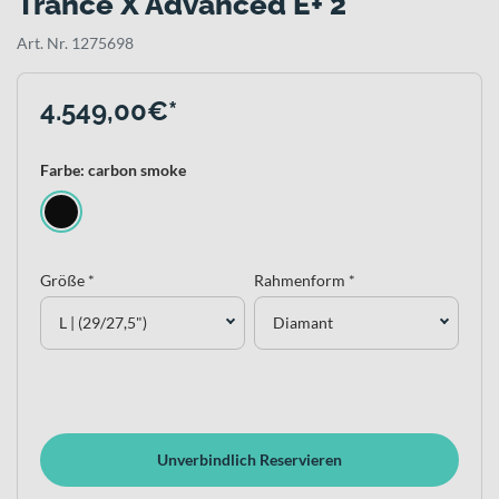
Trance X Advanced E+ 2
Art. Nr. 1275698
4.549,00€*
Farbe: carbon smoke
Größe *
Rahmenform *
L | (29/27,5")
Diamant
Unverbindlich Reservieren