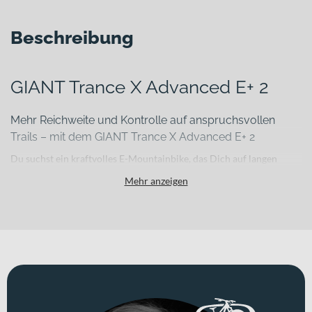
Beschreibung
GIANT Trance X Advanced E+ 2
Mehr Reichweite und Kontrolle auf anspruchsvollen
Trails – mit dem GIANT Trance X Advanced E+ 2
Du suchst ein kraftvolles E-Mountainbike, das Dich auf langen
Touren unterstützt und auf technischen Trails präzise bleibt? Das
Mehr anzeigen
GIANT Trance X Advanced E+ 2 verbindet einen leichten
Carbonrahmen mit moderner Fahrwerks- und Antriebstechnik und
bringt Dich souverän durch anspruchsvolles Gelände. Mit einem
Systemgewicht von 23.6 kg bleibt es trotz starker Ausstattung
beweglich, während ein zulässiges Gesamtgewicht von 156 kg Dir
Reserven für Ausrüstung und längere Abenteuer bietet. Erhältlich
ist das Bike in „carbon smoke“.
Für welche Einsätze eignet sich dieses Bike?